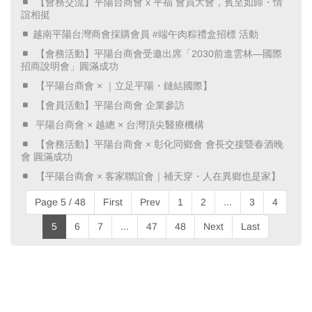
​ 【會務交流】平陽台商會 x 平福 會員大會，賓至如歸・情
誼相挺 ​
越南平陽台灣商會採購會員 #端午肉粽禮盒招標 活動
​ 【會務活動】平陽台商會受邀出席「2030前進雲林—國際
招商說明會」圓滿成功 ​
​ 【平陽台商會 × ｜立足平陽・鏈結國際】 ​
​ 【會員活動】平陽台商會 企業參訪 ​
​ 平陽台商會 × 越總 × 台灣頂尖醫療機構 ​
​ 【會務活動】平陽台商會 × 彰化同鄉會 會長交接暨春酒晚
會 圓滿成功 ​
​ 【平陽台商會 × 客家聯誼會｜補天穿・人在異鄉也是家】 ​
Page 5 / 48
First
Prev
1
2
...
3
4
5
6
7
...
47
48
Next
Last