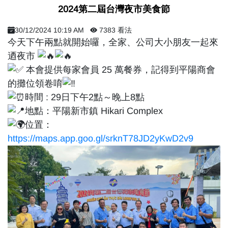
​ 2024第二屆台灣夜市美食節 ​
30/12/2024 10:19 AM
7383 看法
今天下午兩點就開始囉，全家、公司大小朋友一起來
迺夜市
本會提供每家會員 25 萬餐券，記得到平陽商會
的攤位領卷唷
時間 : 29日下午2點～晚上8點
地點：平陽新市鎮 Hikari Complex
位置：
https://maps.app.goo.gl/srknT78JD2yKwD2v9