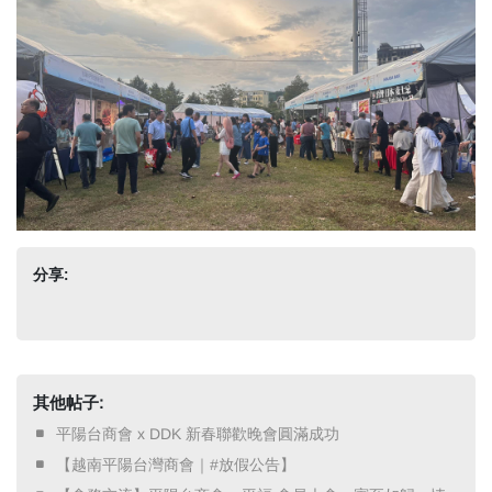
分享:
其他帖子:
​ 平陽台商會 x DDK 新春聯歡晚會圓滿成功 ​
​ 【越南平陽台灣商會｜#放假公告】 ​