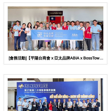
​ [會務活動]【平陽台商會 x 亞太品牌ABIA x BossTown