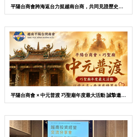
​ 平陽台商會跨海返台力挺越南台商，共同見證歷史新
​ 平陽台商會 × 中元普渡 巧聖廟年度最大活動 誠摯邀請