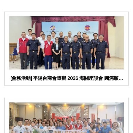
​ [會務活動] 平陽台商會舉辦 2026 海關座談會 圓滿順利