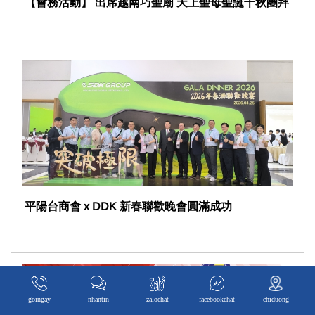
goingay
nhantin
zalochat
facebookchat
chiduong