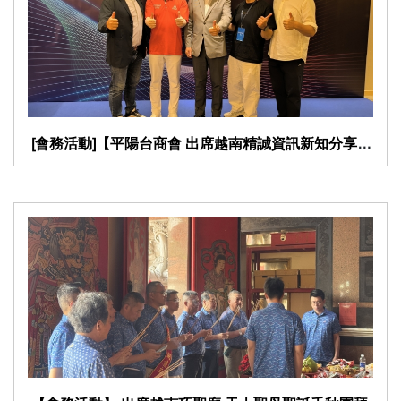
​ [會務活動]【平陽台商會 出席越南精誠資訊新知分享活