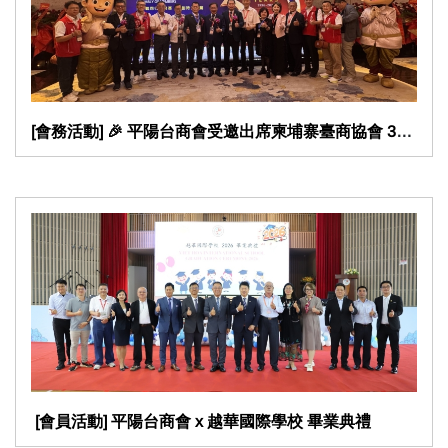
[會務活動] 🎉 平陽台商會受邀出席柬埔寨臺商協會 30
週年慶典