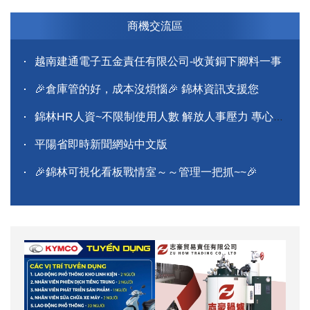
商機交流區
越南建通電子五金責任有限公司-收黃銅下腳料一事
🎉倉庫管的好，成本沒煩惱🎉 錦林資訊支援您
錦林HR人資~不限制使用人數 解放人事壓力 專心找
人才
平陽省即時新聞網站中文版
🎉錦林可視化看板戰情室～～管理一把抓~~🎉