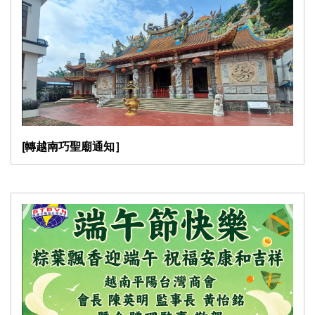
[轉越南巧聖廟通知］