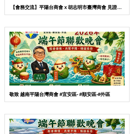
​ 【會務交流】平陽台商會 x 胡志明市臺灣商會 見證傳
敬致 越南平陽台灣商會 #宜安區- #順安區-#外區