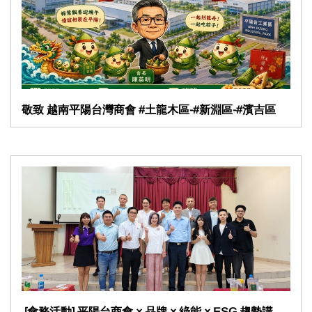
敬致 越南平陽台灣商會 #土龍木區-#新淵區-#濱吉區
​ [會務活動] 平陽台商會 × 品牌 × 綠能 × ESG 趨勢講座