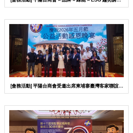
​ [會務活動] 平陽台商會受邀出席柬埔寨臺灣客家聯誼會