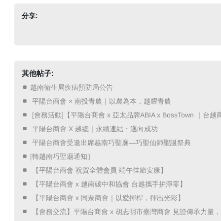
分享:
其他帖子:
越南衛生局疾病預防局公告
​ 平陽台商會 × 南投青農｜以農為本，越耀青農 ​
​ [會務活動]【平陽台商會 x 亞太品牌ABIA x BossTown 
​ 平陽台商會 X 越總｜永續連結・邁向成功 ​
​ 平陽台商會受邀出席越南巧聖廟—巧聖仙師聖誕祭典 ​
[轉越南巧聖廟通知］
​ 【平陽台商會 祝賀全體會員 端午佳節安康】 ​
​ 【平陽台商會 x 越南碳中和協會 台越攜手拚淨零】 ​
​ 【平陽台商會 x 同奈商會｜以愛揮桿，揮出光彩】 ​
​ 【會務交流】平陽台商會 x 胡志明市臺灣商會 見證傳承力量，