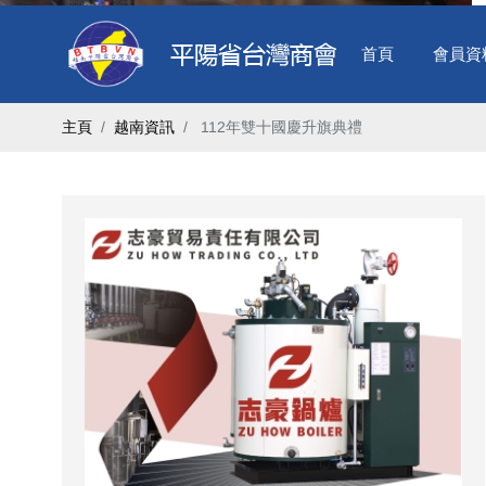
首頁
會員資
主頁
越南資訊
​ 112年雙十國慶升旗典禮 ​