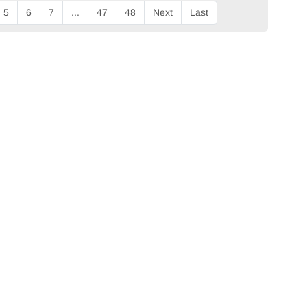
5
6
7
...
47
48
Next
Last