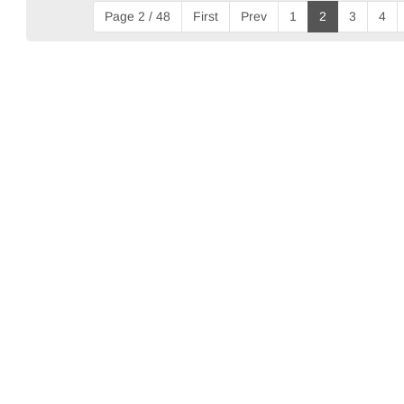
Page 2 / 48
First
Prev
1
2
3
4