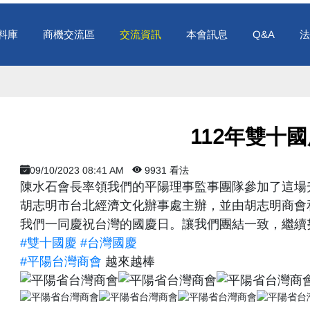
料庫
商機交流區
交流資訊
本會訊息
Q&A
法
​ 112年雙十
09/10/2023 08:41 AM
9931 看法
陳水石會長率領我們的平陽理事監事團隊參加了這場
胡志明市台北經濟文化辦事處主辦，並由胡志明商會
我們一同慶祝台灣的國慶日。讓我們團結一致，繼續
#雙十國慶
#台灣國慶
#平陽台灣商會
越來越棒