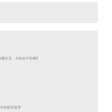
｜台越商機交流，共創合作契機】 ​
共創嶄新篇章 ​