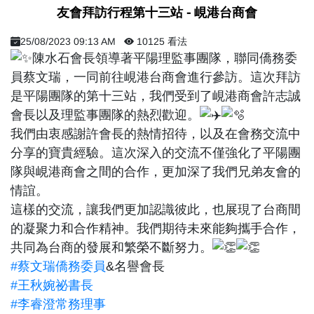
​ 友會拜訪行程第十三站 - 峴港台商會 ​
25/08/2023 09:13 AM
10125 看法
陳水石會長領導著平陽理監事團隊，聯同僑務委
員蔡文瑞，一同前往峴港台商會進行參訪。這次拜訪
是平陽團隊的第十三站，我們受到了峴港商會許志誠
會長以及理監事團隊的熱烈歡迎。
我們由衷感謝許會長的熱情招待，以及在會務交流中
分享的寶貴經驗。這次深入的交流不僅強化了平陽團
隊與峴港商會之間的合作，更加深了我們兄弟友會的
情誼。
這樣的交流，讓我們更加認識彼此，也展現了台商間
的凝聚力和合作精神。我們期待未來能夠攜手合作，
共同為台商的發展和繁榮不斷努力。
#蔡文瑞僑務委員
&名譽會長
#王秋婉祕書長
#李睿澄常務理事