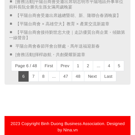
​ [會務活動]平陽台商會受邀出席胡志明市平陽地區外事單位
前科長阮全勝先生孫女滿周歲晚宴 ​
​ 【平陽台商會受邀出席越總暨胡、新、隆聯合春酒晚宴】 ​
​ 【平陽台商會 × 高雄空大】教育 × 產業交流新篇章 ​
​ 【平陽台商會接待劉世忠大使｜走訪優質台商企業・傾聽第
一線聲音】 ​
​ 平陽台商會春節拜會台辦處・馬年送福迎新春 ​
​ [會務活動]揮桿啟航・共創榮耀新篇章 ​
Page 6 / 48
First
Prev
1
2
...
4
5
6
7
8
...
47
48
Next
Last
2023 Copyright
Binh Duong Business Association
. Designed
by Nina.vn