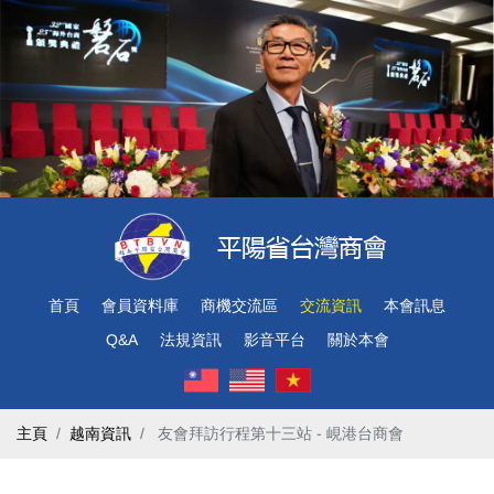
首頁
會員資料庫
商機交流區
交流資訊
本會訊息
Q&A
法規資訊
影音平台
關於本會
主頁
越南資訊
​ 友會拜訪行程第十三站 - 峴港台商會 ​