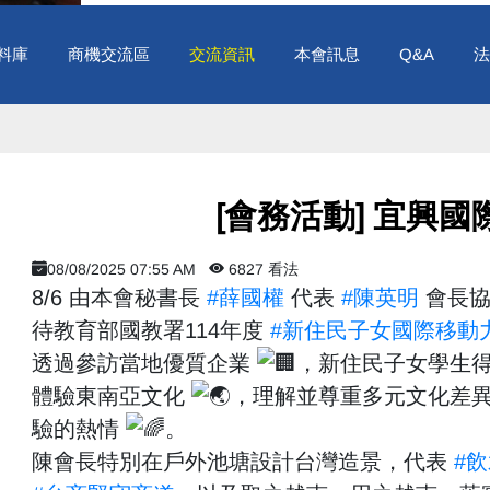
料庫
商機交流區
交流資訊
本會訊息
Q&A
法
​ [會務活動] 宜興
08/08/2025 07:55 AM
6827 看法
8/6 由本會秘書長
#薛國權
代表
#陳英明
會長協
待教育部國教署114年度
#新住民子女國際移動
透過參訪當地優質企業
，新住民子女學生
體驗東南亞文化
，理解並尊重多元文化差
驗的熱情
。
陳會長特別在戶外池塘設計台灣造景，代表
#