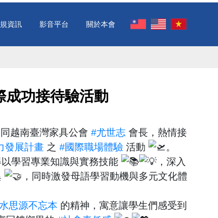
規資訊
影音平台
關於本會
國際成功接待驗活動 ​
同越南臺灣家具公會
#尤世志
會長，熱情接
力發展計畫
之
#國際職場體驗
活動
。
得以學習專業知識與實務技能
，深入
異
，同時激發母語學習動機與多元文化體
飲水思源不忘本
的精神，寓意讓學生們感受到