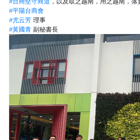
#台商堅守商道
，以及取之越南，用之越南，落
#平陽台商會
#尤云芳
理事
#黃國青
副秘書長