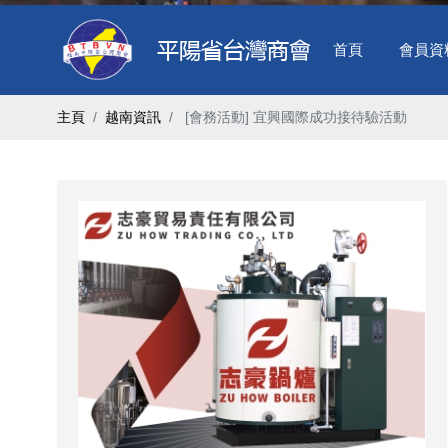
首頁
會員資
主頁
越南資訊
​ [會務活動] 宜興國際成功接待驗活動 ​