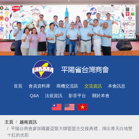
首頁
會員資料庫
商機交流區
交流資訊
本會訊息
Q&A
法規資訊
影音平台
關於本會
主頁
越南資訊
平陽台商會參加國慶盃暨大聯盟盟主交接典禮，揮出青天白地雙
十紅的光彩