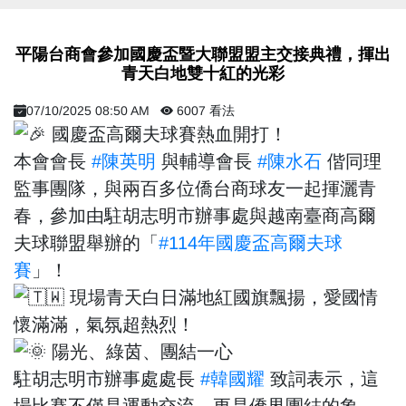
平陽台商會參加國慶盃暨大聯盟盟主交接典禮，揮出
青天白地雙十紅的光彩
07/10/2025 08:50 AM
6007 看法
國慶盃高爾夫球賽熱血開打！
本會會長
#陳英明
與輔導會長
#陳水石
偕同理
監事團隊，與兩百多位僑台商球友一起揮灑青
春，參加由駐胡志明市辦事處與越南臺商高爾
夫球聯盟舉辦的「
#114年國慶盃高爾夫球
賽
」！
現場青天白日滿地紅國旗飄揚，愛國情
懷滿滿，氣氛超熱烈！
陽光、綠茵、團結一心
駐胡志明市辦事處處長
#韓國耀
致詞表示，這
場比賽不僅是運動交流，更是僑界團結的象