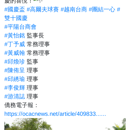
慶的喜悅！
#國慶盃
#高爾夫球賽
#越南台商
#團結一心
#
雙十國慶
#平陽台商會
#黃怡銘
監事長
#丁予威
常務理事
#黃威翰
常務理事
#邱煥珍
監事
#陳侑呈
理事
#邱綉瑜
理事
#李俊輝
理事
#游清誌
理事
僑務電子報：
https://ocacnews.net/article/409833......