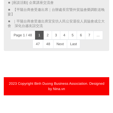
[座談活動] 企業講座交流會
​ 【平陽台商會受邀出席｜台辦處長官暨外貿協會榮調歡送晚
宴】 ​
​ ｜平陽台商會受邀出席宜安坊人民公安退役人員協會成立大
會 深化台越友誼交流 ​
Page 1 / 48
1
2
3
4
5
6
7
...
47
48
Next
Last
2023 Copyright
Binh Duong Business Association
. Designed
by Nina.vn