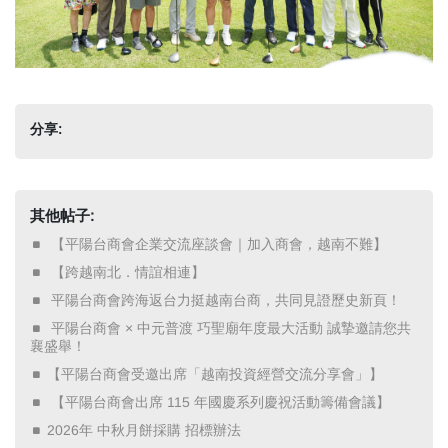
分享:
其他帖子:
​ 【平陽台商會企業交流座談會｜加入商會，越南不難】 ​
​ 【跨越南北．情誼相連】 ​
​ 平陽台商會跨海返台力挺越南台商，共同見證歷史新頁！ ​
​ 平陽台商會 × 中元普渡 巧聖廟年度最大活動 誠摯邀請您共
襄盛舉！ ​
【平陽台商會受邀出席「越南投資經營交流分享會」】
​ 【平陽台商會出席 115 年國慶系列慶祝活動籌備會議】 ​
2026年 中秋月餅採購 招標辦法