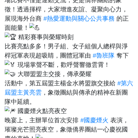
徵！透過揮桿，大家增進友誼、凝聚向心力，
展現海外台商
#熱愛運動與關心公共事務
的正
面能量！
精彩賽事與榮耀時刻
比賽亮點多多！男子組、女子組個人總桿與淨
桿冠軍表現超吸睛，團體冠軍由
#魯班隊
奪下
現場掌聲不斷，歡呼聲響徹雲霄！
大聯盟盟主交接，傳承榮耀
活動中，第五屆盟主楊金水將盟旗交接給
#第六
屆盟主黃亮雲
，象徵團結與傳承的精神在新團
隊中延續。
國慶煙火點亮夜空
晚宴上，主辦單位首次安排
#國慶煙火
表演，
璀璨光芒照亮夜空，象徵僑界團結一心慶祝國