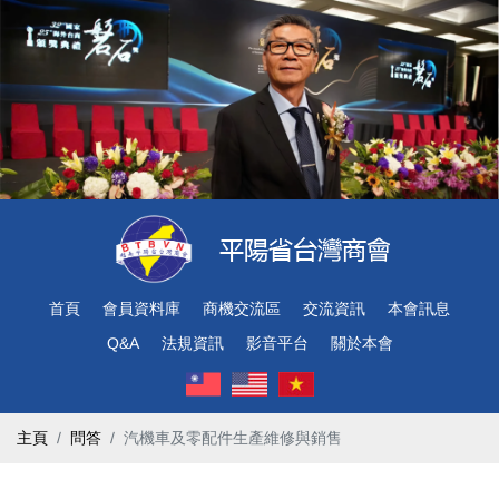
首頁
會員資料庫
商機交流區
交流資訊
本會訊息
Q&A
法規資訊
影音平台
關於本會
主頁
問答
汽機車及零配件生產維修與銷售