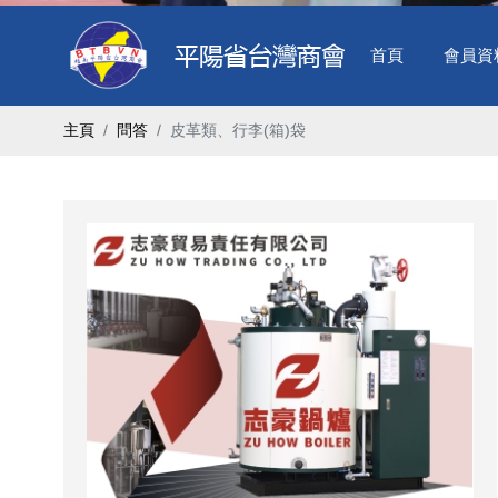
首頁
會員資
主頁
問答
皮革類、行李(箱)袋