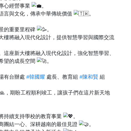
專心經營事業
。
語言與文化，傳承中華傳統價值
。
景的重要里程碑
。
大樓將融入現代化設計，提供智慧學習與國際交流
。這座新大樓將融入現代化設計，強化智慧學習、
希望的成長空間
。
場有台辦處
#韓國耀
處長、教育組
#陳和賢
組
，期盼工程順利竣工，讓孩子們在這片新天地
將持續支持學校的教育事業
。
商團結一心、深耕越南的最佳見證
。