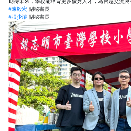
期待未來，學校能培育更多優秀人才，為台越交流與
#陳毅宏
副秘書長
#張少濬
副秘書長