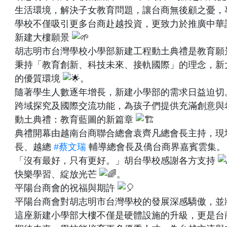
生活環境，解決子女教育問題，讓台商無後顧之憂，
學校不僅吸引更多台商赴越投資，更致力於推廣中華
新建大樓願景
胡志明市台灣學校小學部新建工程動土典禮是教育願
秉持「教育創新、科技未來、接軌國際」的理念，新
的優質環境
。
隨著學生人數逐年增長，新建小學部的需求日益迫切
跨域探究及國際交流功能，為孩子們提供充滿創意與
動土典禮：教育藍圖的新篇章
典禮開幕由越南台商聯合總會袁齊凡總會長主持，現
長、越總
#蔡文瑞
輔導總會長及僑台商界嘉賓雲集。
「沒有最好，只有更好。」胡台學校感謝各方支持
快樂學習、綻放光芒
。
平陽台商會的祝福與期許
平陽台商會對胡志明市台灣學校的發展深感驕傲，並
這座新建小學部大樓不僅是硬體設施的升級，更是台