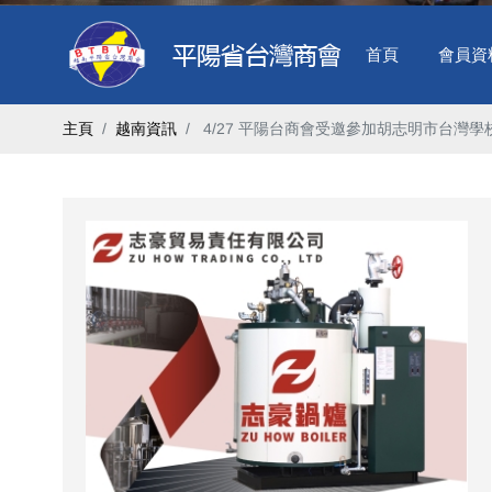
首頁
會員資
主頁
越南資訊
​ 4/27 平陽台商會受邀參加胡志明市台灣