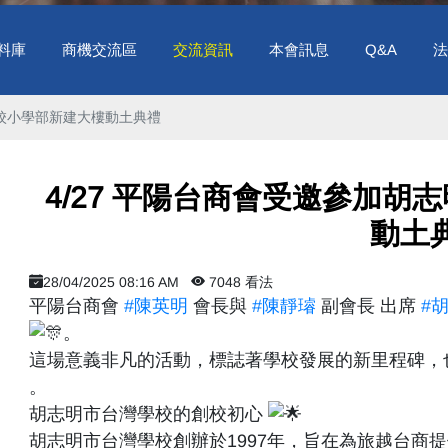
料庫
商機交流區
交流資訊
本會訊息
Q&A
法
學校小學部新建大樓動土典禮 ​
​ 4/27 平陽台商會受邀參加
動土典
28/04/2025 08:16 AM
7048 看法
平陽台商會
#陳英明
會長與
#陳靜璿
副會長 出席
#
。
這場意義非凡的活動，標誌著學校發展的新里程碑，
。
胡志明市台灣學校的創校初心
胡志明市台灣學校創辦於1997年，旨在為旅越台商