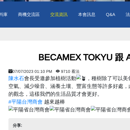
料庫
商機交流區
交流資訊
本會訊息
Q&A
法
​ BECAMEX TOKYU 
07/07/2023 01:10 PM
9710 看法
陳水石
會長受邀參加植樹活動
，種樹除了可以美
空氣、減少噪音、涵養土壤、豐富生態等許多好處，
的觀念，這樣我們的生活品質才會更好。
#平陽台灣商會
越來越棒
分享: