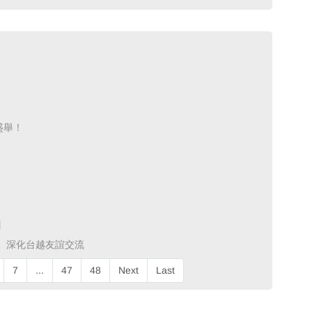
舉！ ​
 ​
深化台越友誼交流 ​
7
...
47
48
Next
Last