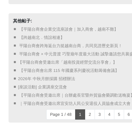
其他帖子:
​ 【平陽台商會企業交流座談會｜加入商會，越南不難】 ​
​ 【跨越南北．情誼相連】 ​
​ 平陽台商會跨海返台力挺越南台商，共同見證歷史新頁！ ​
​ 平陽台商會 × 中元普渡 巧聖廟年度最大活動 誠摯邀請您共襄盛
【平陽台商會受邀出席「越南投資經營交流分享會」】
​ 【平陽台商會出席 115 年國慶系列慶祝活動籌備會議】 ​
2026年 中秋月餅採購 招標辦法
[座談活動] 企業講座交流會
​ 【平陽台商會受邀出席｜台辦處長官暨外貿協會榮調歡送晚宴】
​ ｜平陽台商會受邀出席宜安坊人民公安退役人員協會成立大會 
Page 1 / 48
1
2
3
4
5
6