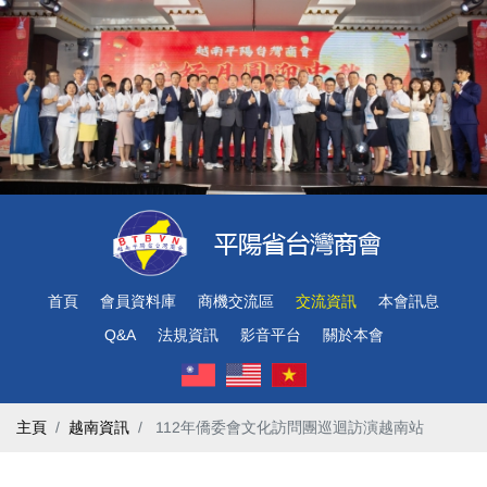
首頁
會員資料庫
商機交流區
交流資訊
本會訊息
Q&A
法規資訊
影音平台
關於本會
主頁
越南資訊
​ 112年僑委會文化訪問團巡迴訪演越南站 ​