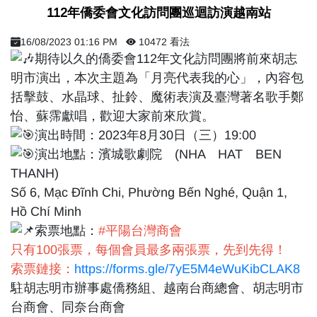
​ 112年僑委會文化訪問團巡迴訪演越南站 ​
16/08/2023 01:16 PM
10472 看法
期待以久的僑委會112年文化訪問團將前來胡志
明市演出，本次主題為「月亮代表我的心」，內容包
括擊鼓、水晶球、扯鈴、魔術表演及臺灣著名歌手鄭
怡、蘇霈獻唱，歡迎大家前來欣賞。
演出時間：2023年8月30日（三）19:00
演出地點：濱城歌劇院 (NHA HAT BEN
THANH)
Số 6, Mạc Đĩnh Chi, Phường Bến Nghé, Quận 1,
Hồ Chí Minh
索票地點：
#平陽台灣商會
只有100張票，每個會員最多兩張票，先到先得！
索票鏈接：
https://forms.gle/7yE5M4eWuKibCLAK8
駐胡志明市辦事處僑務組、越南台商總會、胡志明市
台商會、同奈台商會