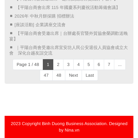
​ 【平陽台商會出席 115 年國慶系列慶祝活動籌備會議】 ​
2026年 中秋月餅採購 招標辦法
[座談活動] 企業講座交流會
​ 【平陽台商會受邀出席｜台辦處長官暨外貿協會榮調歡送晚
宴】 ​
​ ｜平陽台商會受邀出席宜安坊人民公安退役人員協會成立大
會 深化台越友誼交流 ​
Page 1 / 48
1
2
3
4
5
6
7
...
47
48
Next
Last
2023 Copyright
Binh Duong Business Association
. Designed
by Nina.vn