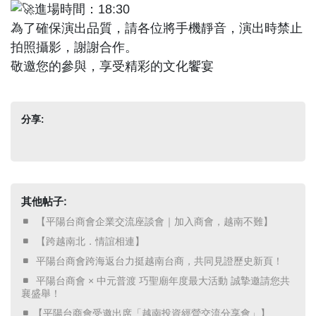
進場時間：18:30
為了確保演出品質，請各位將手機靜音，演出時禁止
拍照攝影，謝謝合作。
敬邀您的參與，享受精彩的文化饗宴
分享:
其他帖子:
​ 【平陽台商會企業交流座談會｜加入商會，越南不難】 ​
​ 【跨越南北．情誼相連】 ​
​ 平陽台商會跨海返台力挺越南台商，共同見證歷史新頁！ ​
​ 平陽台商會 × 中元普渡 巧聖廟年度最大活動 誠摯邀請您共
襄盛舉！ ​
【平陽台商會受邀出席「越南投資經營交流分享會」】