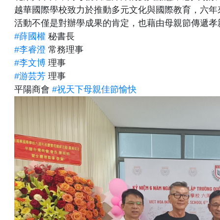
越華國際學校致力於推動多元文化與國際教育，六年
活動不僅是對辦學成果的肯定，也藉由母親節傳遞孝
#薛國權
秘書長
#李睿澄
常務理事
#李文博
理事
#游芸芳
理事
平陽商會
#祝天下母親佳節愉快