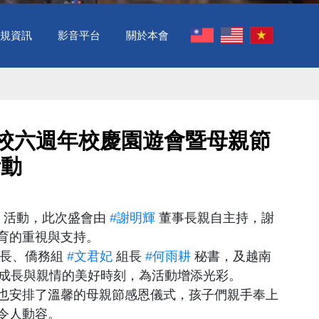
規資訊
影音平台
關於本會
學校六週年校慶園遊會暨母親節
活動
 活動，此次盛會由
#謝明輝
董事長親自主持，謝
育的重視與支持。
長、僑務組
#文君妃
組長
#何雨耕
秘書，及越南
成長與親情的美好時刻，為活動增添光彩。
也安排了溫馨的母親節感恩儀式，孩子們親手奉上
令人動容。