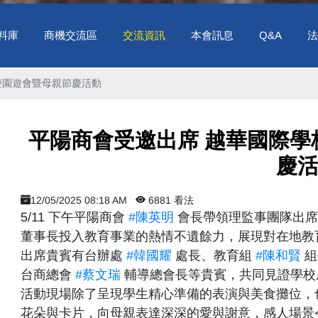
料庫
商機交流區
交流資訊
本會訊息
Q&A
法
慶園遊會暨母親節慶活動
平陽商會受邀出席 越華國際
慶
12/05/2025 08:18 AM
6881 看法
5/11 下午平陽商會
#陳英明
會長帶領理監事團隊出席
董事長投入教育事業的熱情不遺餘力，展現對在地教
出席貴賓有台辦處
#韓國耀
處長、教育組
#陳和賢
組
台商總會
#蔡文瑞
輔導總會長等貴賓，共同見證學校
活動現場除了呈現學生精心準備的表演與美食攤位，
花朵與卡片，向母親表達深深的愛與謝意，感人場景