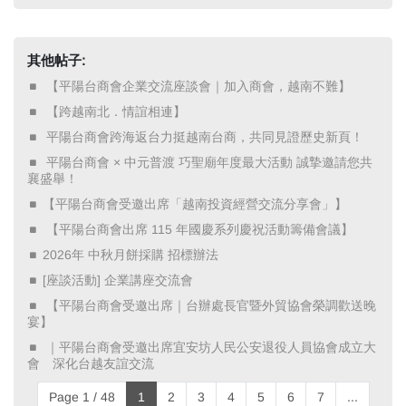
其他帖子:
​ 【平陽台商會企業交流座談會｜加入商會，越南不難】 ​
​ 【跨越南北．情誼相連】 ​
​ 平陽台商會跨海返台力挺越南台商，共同見證歷史新頁！ ​
​ 平陽台商會 × 中元普渡 巧聖廟年度最大活動 誠摯邀請您共
襄盛舉！ ​
【平陽台商會受邀出席「越南投資經營交流分享會」】
​ 【平陽台商會出席 115 年國慶系列慶祝活動籌備會議】 ​
2026年 中秋月餅採購 招標辦法
[座談活動] 企業講座交流會
​ 【平陽台商會受邀出席｜台辦處長官暨外貿協會榮調歡送晚
宴】 ​
​ ｜平陽台商會受邀出席宜安坊人民公安退役人員協會成立大
會 深化台越友誼交流 ​
Page 1 / 48
1
2
3
4
5
6
7
...