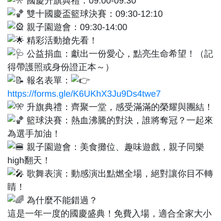
國慶升旗典禮：09:00-09:30
雙十國慶盃籃球決賽：09:30-12:10
親子園遊會：09:30-14:00
精彩活動搶先看！
公益捐血：獻出一份愛心，點亮生命希望！（記
得帶護照或身份證正本～）
報名表單：
https://forms.gle/K6UKhX3Ju9Ds4twe7
升旗典禮：齊聚一堂，感受滿滿的榮耀與團結！
籃球決賽：熱血沸騰的對決，誰將奪冠？一起來
為選手加油！
親子園遊會：美食攤位、趣味遊戲，親子同樂
high翻天！
歌舞表演：動感演出點燃全場，絕對讓你目不轉
睛！
為什麼不能錯過？
這是一年一度的國慶盛典！免費入場，適合全家大小