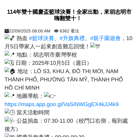
​ 114年雙十國慶盃籃球決賽！全家出動，來胡志明市
嗨翻雙十！ ​
22/09/2025 08:00 AM
6362 看法
熱血
#籃球決賽
、
#升旗典禮
、
#親子園遊會
，10
月5日帶家人一起來創造難忘回憶！
地點：胡志明市臺灣學校
日期：2025年10月5日（週日）
地址：LÔ S3, KHU A, ĐÔ THỊ MỚI, NAM
THÀNH PHỐ, PHƯỜNG TÂN MỸ, THÀNH PHỐ
HỒ CHÍ MINH
地圖導航：
https://maps.app.goo.gl/VaSiNWGgEX4kJJ4k9
當天活動時間
公益捐血：07:30-11:00（校門口右側，報到處
後方）