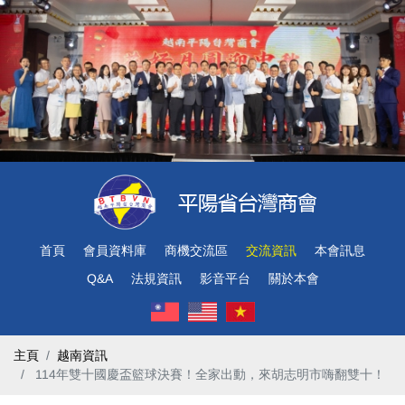
首頁
會員資料庫
商機交流區
交流資訊
本會訊息
Q&A
法規資訊
影音平台
關於本會
主頁
越南資訊
​ 114年雙十國慶盃籃球決賽！全家出動，來胡志明市嗨翻雙十！ ​