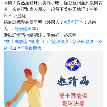
同樂！從熱血籃球到美味小吃，從公益捐血到歡樂表
演，來這裡和家人朋友一起留下美好回憶吧！
小提醒：
捐血請攜帶身份證明（外國人：
#護照正本
；越南
人：
#身份證正本
）
活動詳情請持續關注，準備好一起來嗨！
#雙十國慶盃
#胡志明市
#籃球決賽
#親子園遊會
#公
益捐血
#平陽台商會