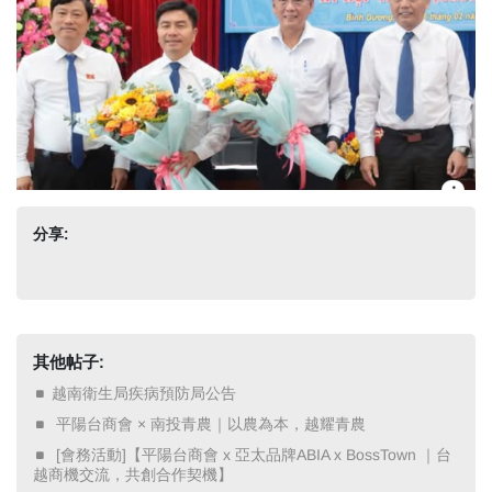
分享:
其他帖子:
越南衛生局疾病預防局公告
​ 平陽台商會 × 南投青農｜以農為本，越耀青農 ​
​ [會務活動]【平陽台商會 x 亞太品牌ABIA x BossTown ｜台
越商機交流，共創合作契機】 ​