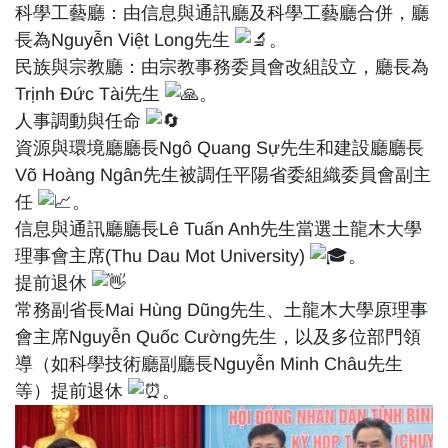
科學工藝廳：由信息與通訊廳及科學工藝廳合併，廳
長為Nguyễn Việt Long先生
。
民族與宗教廳：由宗教事務委員會改組設立，廳長為
Trịnh Đức Tài先生
。
人事調動與任命
資源與環境廳廳長Ngô Quang Sự先生和建設廳廳長
Võ Hoàng Ngân先生被調任平陽省委組織委員會副主
任
。
信息與通訊廳廳長Lê Tuấn Anh先生當選土龍木大學
理事會主席(Thu Dau Mot University)
。
提前退休
常務副省長Mai Hùng Dũng先生、土龍木大學原理事
會主席Nguyễn Quốc Cường先生，以及多位部門領
導（如科學技術廳副廳長Nguyễn Minh Châu先生
等）提前退休
。