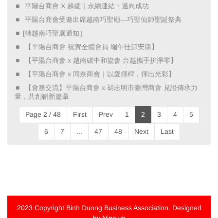
​ 平陽台商會 X 越總｜永續連結・邁向成功 ​
​ 平陽台商會受邀出席越南巧聖廟—巧聖仙師聖誕祭典 ​
[轉越南巧聖廟通知］
​ 【平陽台商會 祝賀全體會員 端午佳節安康】 ​
​ 【平陽台商會 x 越南碳中和協會 台越攜手拚淨零】 ​
​ 【平陽台商會 x 同奈商會｜以愛揮桿，揮出光彩】 ​
​ 【會務交流】平陽台商會 x 胡志明市臺灣商會 見證傳承力
量，共創嶄新篇章 ​
Page 2 / 48
First
Prev
1
2
3
4
5
6
7
...
47
48
Next
Last
2023 Copyright
Binh Duong Business Association
. Designed