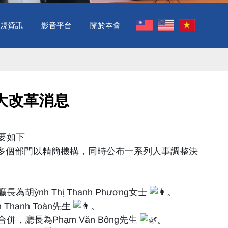
規資訊
影音平台
關於本會
大改革消息
要如下
合併多個部門以精簡機構，同時公布一系列人事調整決
nh Thị Thanh Phương女士
。
anh Toàn先生
。
廳長為Phạm Văn Bông先生
。