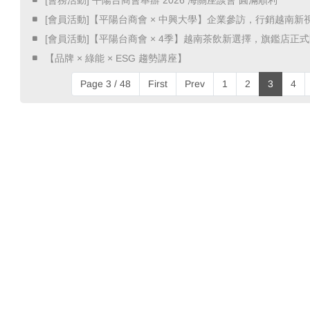
​ [會員活動]【平陽台商會 × 中興大學】企業參訪，行銷越南新視
​ [會員活動]【平陽台商會 × 4季】越南茶飲新選擇，旗鑑店正式開
​ 【品牌 × 綠能 × ESG 趨勢講座】 ​
Page 3 / 48
First
Prev
1
2
3
4