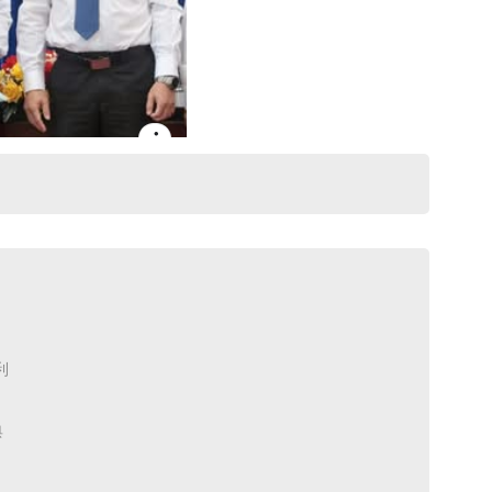
 ​
​
典