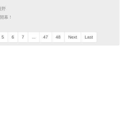
野 ​
幕！ ​
5
6
7
...
47
48
Next
Last