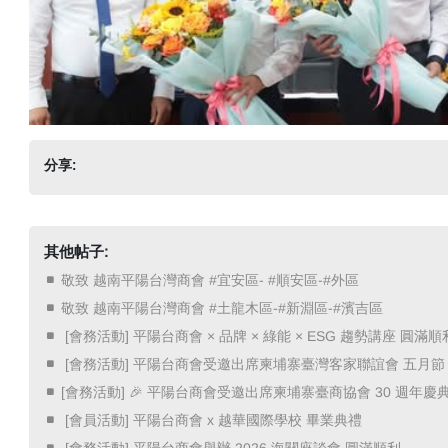
分享:
其他帖子:
敬致 越南平陽台灣商會 #宜安區- #順安區-#外區
敬致 越南平陽台灣商會 #土龍木區-#新淵區-#濱吉區
​ [會務活動] 平陽台商會 × 品牌 × 綠能 × ESG 趨勢講座 圓滿順利
​ [會務活動] 平陽台商會受邀出席柬埔寨臺灣客家聯誼會 五月節 
[會務活動] 🎉 平陽台商會受邀出席柬埔寨臺商協會 30 週年慶
​ [會員活動] 平陽台商會 x 越華國際學校 畢業典禮 ​
​ [會務活動] 平陽台商會舉辦 2026 海關座談會 圓滿順利 ​