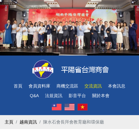
首頁
會員資料庫
商機交流區
交流資訊
本會訊息
Q&A
法規資訊
影音平台
關於本會
主頁
越南資訊
陳水石會長拜會教育廳和環保廳