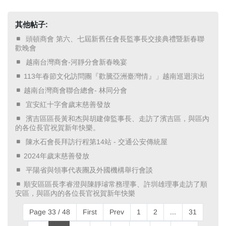
其他帖子:
​ 頭頓商會 第六、七屆新舊任會長監事長交接典禮暨新春聯
歡晚會 ​
​ 越南台灣商會-河靜分會新春晚宴 ​
113年春節文化訪問團『歡騰亞洲臺灣情』」越南巡迴演出
​越南台灣商會聯合總會- 林同分會 ​
​ 宜安紅十字會歲末慈善發放 ​
​ 濱吉區區長黃和杰與胡建偉監事長、走訪了濱吉區，與區內
的各位長官祝賀新年快樂。 ​
​ 陳水石會長拜訪行程第14站 - 交通公安傳統屋 ​
2024年歲末慈善發放
​ 平陽省與領事代表團及外國機構舉行會談 ​
順安區區長李睿澄與陳靜璿常務理事、許圳雄理事走訪了順
安區，與區內的各位長官祝賀新年快樂
Page 33 / 48
First
Prev
1
2
...
31