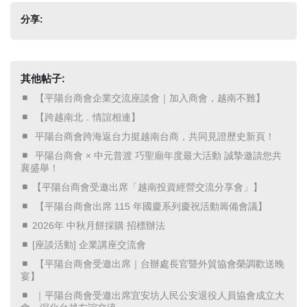
分享:
其他帖子:
​ 【平陽台商會企業交流座談會｜加入商會，越南不難】 ​
​ 【跨越南北．情誼相連】 ​
​ 平陽台商會跨海返台力挺越南台商，共同見證歷史新頁！ ​
​ 平陽台商會 × 中元普渡 巧聖廟年度最大活動 誠摯邀請您共
襄盛舉！ ​
【平陽台商會受邀出席「越南投資經營交流分享會」】
​ 【平陽台商會出席 115 年國慶系列慶祝活動籌備會議】 ​
2026年 中秋月餅採購 招標辦法
[座談活動] 企業講座交流會
​ 【平陽台商會受邀出席｜台辦處長官暨外貿協會榮調歡送晚
宴】 ​
​ ｜平陽台商會受邀出席宜安坊人民公安退役人員協會成立大