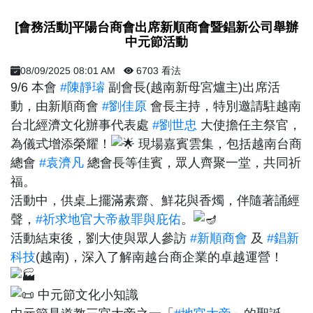
[會務活動]平陽台商會出席新順商會暨錩新公司舉辦
中元節活動
08/09/2025 08:01 AM
6703 看法
9/6 本會
#陳靜璿
副會長(越南新母宮爐主)出席活
動，由新順商會
#劉佳原
會長主持，特別邀請駐越南
台北經濟文化辦事代表處
#劉世忠
大使擔任主祭官，
為儀式增添榮耀！
現場嘉賓雲集，包括越南台商
總會
#袁濟凡
總會長等佳賓，眾人齊聚一堂，共同祈
福。
活動中，供桌上擺滿素齋、鮮花與香燭，伴隨著誦經
聲，
#祈求地官大帝赦罪與庇佑
。
活動結束後，劉大使與眾人參訪
#新順商會
及
#錩新
科技
(越南)，深入了解南越台商企業的卓越運營！
中元節文化小知識