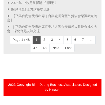
2026年 中秋月餅採購 招標辦法
[座談活動] 企業講座交流會
​ 【平陽台商會受邀出席｜台辦處長官暨外貿協會榮調歡送晚
宴】 ​
​ ｜平陽台商會受邀出席宜安坊人民公安退役人員協會成立大
會 深化台越友誼交流 ​
Page 1 / 48
1
2
3
4
5
6
7
...
47
48
Next
Last
2023 Copyright
Binh Duong Business Association
. Designed
by Nina.vn