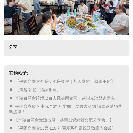
分享:
其他帖子:
​ 【平陽台商會企業交流座談會｜加入商會，越南不難】 ​
​ 【跨越南北．情誼相連】 ​
​ 平陽台商會跨海返台力挺越南台商，共同見證歷史新頁！ ​
​ 平陽台商會 × 中元普渡 巧聖廟年度最大活動 誠摯邀請您共
襄盛舉！ ​
【平陽台商會受邀出席「越南投資經營交流分享會」】
​ 【平陽台商會出席 115 年國慶系列慶祝活動籌備會議】 ​