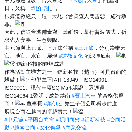
中元節是道教三官大帝之一「
#地官大帝
」的聖誕
日，又稱「
#地官誕
」。
根據道教經典，這一天地官會審查人間善惡，施行赦
罪。
因此，信徒會準備素齋、燒紙錢，舉行普渡儀式，祈
求先人安寧、生意興隆。
中元節與上元節、下元節並稱
#三元節
，分別崇奉天
官、地官、水官，展現
#道教文化
的深厚底蘊。
錩新科技的輝煌成就
作為活動主辦方之一，錩新科技（越南）可是台商的
驕傲！
他們拿下IATF16949、ISO14001、
ISO9001、現代車廠SQ Mark認證，還通過
ISO14064-1聲明，成為越南
#賓士汽車
的合格供應
商！
董事長
#蕭伊宏
先生帶領公司穩步前進，
展現台商在越南的卓越實力！
#中元節
#平陽台商會
#新順商會
#錩新科技
#台商活
動
#越南台商
#文化傳承
#商業交流