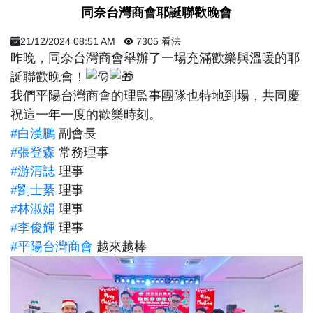
​ 同奈台灣商會耶誕聯歡晚會 ​
21/12/2024 08:51 AM
7305 看法
昨晚，同奈台灣商會舉辦了一場充滿歡樂與溫暖的耶
誕聯歡晚會！
我們平陽台灣商會的理監事團隊也特地到場，共同慶
祝這一年一度的歡樂時刻。
#白漢鵬
副會長
#張登森
常務理事
#游清誌
理事
#劉士綦
理事
#林淑娟
理事
#李俊輝
理事
#平陽台灣商會
越來越棒