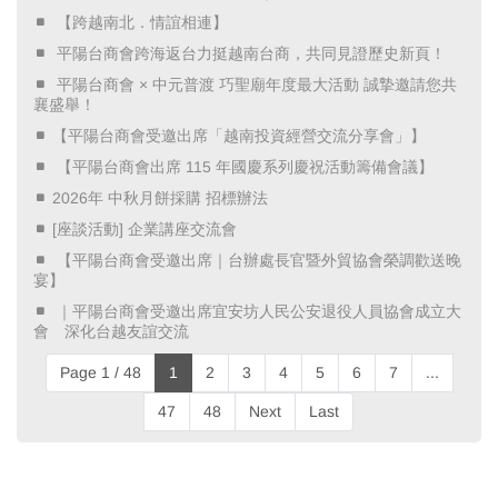
​ 【跨越南北．情誼相連】 ​
​ 平陽台商會跨海返台力挺越南台商，共同見證歷史新頁！ ​
​ 平陽台商會 × 中元普渡 巧聖廟年度最大活動 誠摯邀請您共
襄盛舉！ ​
【平陽台商會受邀出席「越南投資經營交流分享會」】
​ 【平陽台商會出席 115 年國慶系列慶祝活動籌備會議】 ​
2026年 中秋月餅採購 招標辦法
[座談活動] 企業講座交流會
​ 【平陽台商會受邀出席｜台辦處長官暨外貿協會榮調歡送晚
宴】 ​
​ ｜平陽台商會受邀出席宜安坊人民公安退役人員協會成立大
會 深化台越友誼交流 ​
Page 1 / 48
1
2
3
4
5
6
7
...
47
48
Next
Last