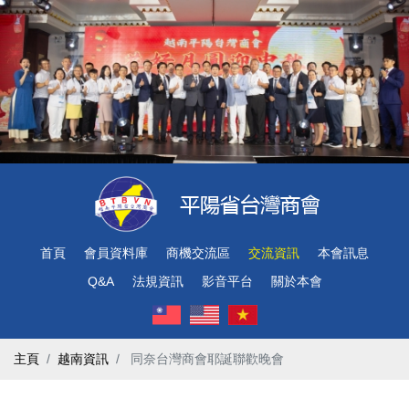
首頁
會員資料庫
商機交流區
交流資訊
本會訊息
Q&A
法規資訊
影音平台
關於本會
主頁
越南資訊
​ 同奈台灣商會耶誕聯歡晚會 ​