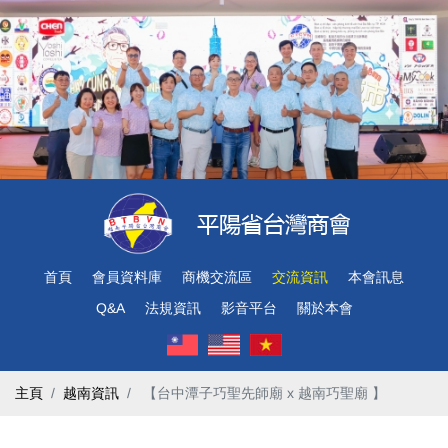
首頁
會員資料庫
商機交流區
交流資訊
本會訊息
Q&A
法規資訊
影音平台
關於本會
主頁
越南資訊
​ 【台中潭子巧聖先師廟 x 越南巧聖廟 】 ​