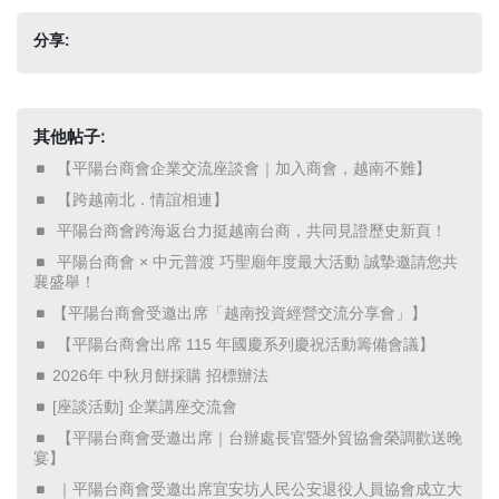
分享:
其他帖子:
​ 【平陽台商會企業交流座談會｜加入商會，越南不難】 ​
​ 【跨越南北．情誼相連】 ​
​ 平陽台商會跨海返台力挺越南台商，共同見證歷史新頁！ ​
​ 平陽台商會 × 中元普渡 巧聖廟年度最大活動 誠摯邀請您共
襄盛舉！ ​
【平陽台商會受邀出席「越南投資經營交流分享會」】
​ 【平陽台商會出席 115 年國慶系列慶祝活動籌備會議】 ​
2026年 中秋月餅採購 招標辦法
[座談活動] 企業講座交流會
​ 【平陽台商會受邀出席｜台辦處長官暨外貿協會榮調歡送晚
宴】 ​
​ ｜平陽台商會受邀出席宜安坊人民公安退役人員協會成立大