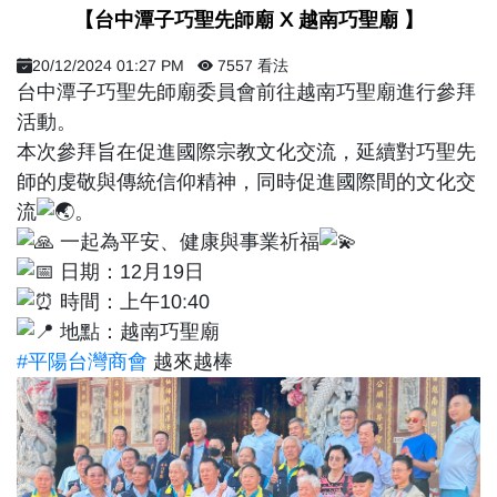
​ 【台中潭子巧聖先師廟 X 越南巧聖廟 】 ​
20/12/2024 01:27 PM
7557 看法
台中潭子巧聖先師廟委員會前往越南巧聖廟進行參拜
活動。
本次參拜旨在促進國際宗教文化交流，延續對巧聖先
師的虔敬與傳統信仰精神，同時促進國際間的文化交
流
。
一起為平安、健康與事業祈福
日期：12月19日
時間：上午10:40
地點：越南巧聖廟
#平陽台灣商會
越來越棒