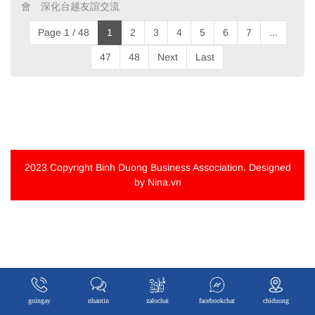
會 深化台越友誼交流 ​
Page 1 / 48
1
2
3
4
5
6
7
...
47
48
Next
Last
2023 Copyright
Binh Duong Business Association
. Designed
by Nina.vn
goingay
nhantin
zalochat
facebookchat
chiduong