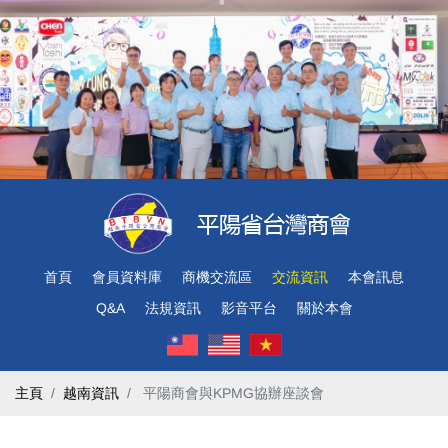
首頁
會員資料庫
商機交流區
交流資訊
本會訊息
Q&A
法規資訊
影音平台
關於本會
主頁
越南資訊
​ 平陽商會與KPMG協辦座談會 ​