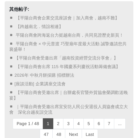
其他帖子:
​ 【平陽台商會企業交流座談會｜加入商會，越南不難】 ​
​ 【跨越南北．情誼相連】 ​
​ 平陽台商會跨海返台力挺越南台商，共同見證歷史新頁！ ​
​ 平陽台商會 × 中元普渡 巧聖廟年度最大活動 誠摯邀請您共
襄盛舉！ ​
【平陽台商會受邀出席「越南投資經營交流分享會」】
​ 【平陽台商會出席 115 年國慶系列慶祝活動籌備會議】 ​
2026年 中秋月餅採購 招標辦法
[座談活動] 企業講座交流會
​ 【平陽台商會受邀出席｜台辦處長官暨外貿協會榮調歡送晚
宴】 ​
​ ｜平陽台商會受邀出席宜安坊人民公安退役人員協會成立大
會 深化台越友誼交流 ​
Page 1 / 48
1
2
3
4
5
6
7
...
47
48
Next
Last