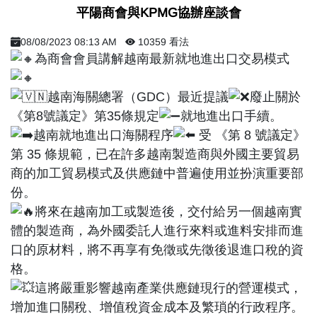
​ 平陽商會與KPMG協辦座談會 ​
08/08/2023 08:13 AM
10359 看法
為商會會員講解越南最新就地進出口交易模式
越南海關總署（GDC）最近提議
廢止關於
《第8號議定》第35條規定
就地進出口手續。
越南就地進出口海關程序
受 《第 8 號議定》
第 35 條規範，已在許多越南製造商與外國主要貿易
商的加工貿易模式及供應鏈中普遍使用並扮演重要部
份。
將來在越南加工或製造後，交付給另一個越南實
體的製造商，為外國委託人進行來料或進料安排而進
口的原材料，將不再享有免徵或先徵後退進口稅的資
格。
這將嚴重影響越南產業供應鏈現行的營運模式，
增加進口關稅、增值稅資金成本及繁瑣的行政程序。