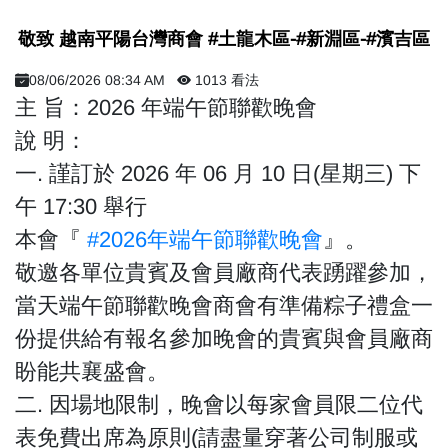
敬致 越南平陽台灣商會 #土龍木區-#新淵區-#濱吉區
08/06/2026 08:34 AM
1013 看法
主 旨：2026 年端午節聯歡晚會
說 明：
一. 謹訂於 2026 年 06 月 10 日(星期三) 下
午 17:30 舉行
本會『
#2026年端午節聯歡晚會
』。
敬邀各單位貴賓及會員廠商代表踴躍參加，
當天端午節聯歡晚會商會有準備粽子禮盒一
份提供給有報名參加晚會的貴賓與會員廠商
盼能共襄盛會。
二. 因場地限制，晚會以每家會員限二位代
表免費出席為原則(請盡量穿著公司制服或