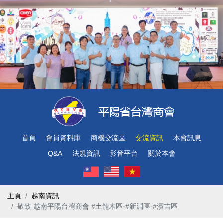
首頁
會員資料庫
商機交流區
交流資訊
本會訊息
Q&A
法規資訊
影音平台
關於本會
主頁
越南資訊
敬致 越南平陽台灣商會 #土龍木區-#新淵區-#濱吉區