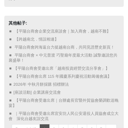
其他帖子:
​ 【平陽台商會企業交流座談會｜加入商會，越南不難】 ​
​ 【跨越南北．情誼相連】 ​
​ 平陽台商會跨海返台力挺越南台商，共同見證歷史新頁！ ​
​ 平陽台商會 × 中元普渡 巧聖廟年度最大活動 誠摯邀請您共
襄盛舉！ ​
【平陽台商會受邀出席「越南投資經營交流分享會」】
​ 【平陽台商會出席 115 年國慶系列慶祝活動籌備會議】 ​
2026年 中秋月餅採購 招標辦法
[座談活動] 企業講座交流會
​ 【平陽台商會受邀出席｜台辦處長官暨外貿協會榮調歡送晚
宴】 ​
​ ｜平陽台商會受邀出席宜安坊人民公安退役人員協會成立大
會 深化台越友誼交流 ​