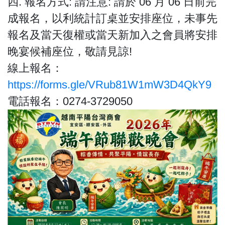
四. 報名方式: 請注意: 請於 06 月 06 日前完
成報名，以利統計訂桌並安排座位，未事先
報名及當天復權或當天新加入之會員將安排
晚宴候補座位，敬請見諒!
線上報名：
https://forms.gle/VRub81W1mW3D4QkY9
電話報名：0274-3729050