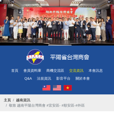
首頁
會員資料庫
商機交流區
交流資訊
本會訊息
Q&A
法規資訊
影音平台
關於本會
主頁
越南資訊
敬致 越南平陽台灣商會 #宜安區- #順安區-#外區