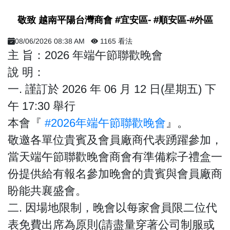
敬致 越南平陽台灣商會 #宜安區- #順安區-#外區
08/06/2026 08:38 AM
1165 看法
主 旨：2026 年端午節聯歡晚會
說 明：
一. 謹訂於 2026 年 06 月 12 日(星期五) 下
午 17:30 舉行
本會『
#2026年端午節聯歡晚會
』。
敬邀各單位貴賓及會員廠商代表踴躍參加，
當天端午節聯歡晚會商會有準備粽子禮盒一
份提供給有報名參加晚會的貴賓與會員廠商
盼能共襄盛會。
二. 因場地限制，晚會以每家會員限二位代
表免費出席為原則(請盡量穿著公司制服或