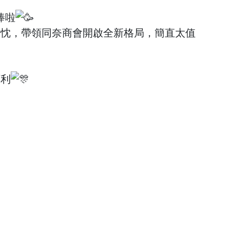
棒啦
熱忱，帶領同奈商會開啟全新格局，簡直太值
順利