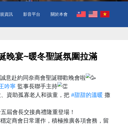
規資訊
影音平台
關於本會
誕晚宴~暖冬聖誕氛圍拉滿 ​
誠意赴約同奈商會聖誕聯歡晚會啦
#王吟寧
監事長聯手主持
款、資助孤寡老人和孩童，把
#甜甜的溫暖
撒
五屆會長交接典禮隆重登場！
，穩定商會日常運作，積極推廣各項會務，留