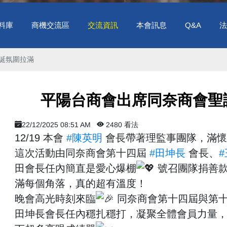
料庫
商機交流區
交流資訊
本會訊息
Q&A
法
氛圍拉滿 ​
​ 平陽台商會出席同奈商會聖
22/12/2025 08:51 AM
2480 看法
12/19 本會
#陳英明
會長帶著理監事團隊，滿懷
這次活動由同奈商會第十四屆
#田坤長
會長、
田會長任內簡直是愛心爆棚
號召團隊捐善
滿每個角落，真的超有溫度！
晚會高光時刻來臨
同奈商會第十四屆與第十
田坤長會長任內穩扎穩打，凝聚全體會員力量