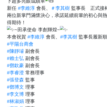
下超多亮眼成績單
新任
#李維淳
會長、
＃李其樹
監事長 正式接
兩位新掌門滿懷決心，承諾延續前輩的初心與
得期待！
~田承使命 李創輝煌~
本會祝賀
#李維淳
會長、
#李其樹
監事長履新
#平陽台商會
#陳靜璿
副會長
#賴士弘
副會長
#鄧欽豪
副會長
#李睿澄
常務理事
#張登森
監事
#鄧博文
理事
#李文博
理事
#林淑娟
理事