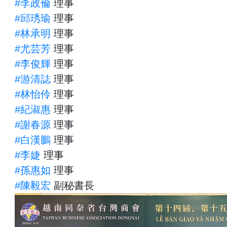
#李政倫
理事
#邱琇瑜
理事
#林承明
理事
#尤芸芳
理事
#李俊輝
理事
#游清誌
理事
#林怡伶
理事
#紀淑惠
理事
#謝春源
理事
#白漢鵬
理事
#李婕
理事
#孫惠如
理事
#陳毅宏
副秘書長