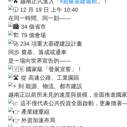
越南正式進入「
#超級基建週期
」！
12 月 19 日 上午 10:40
在同一時間、同一刻——
34 個省市
79 個會場
234 項重大基礎建設計畫
同步 奠基、落成或通車
是一場向世界宣告的——
國家級「發展宣誓」！
從 高速公路、工業園區
到 能源、物流、都市建設
越南正以前所未見的速度與規模，全面推進國
這不僅代表公共投資全面啟動，更象徵著
產業鏈重組
外資加速布局