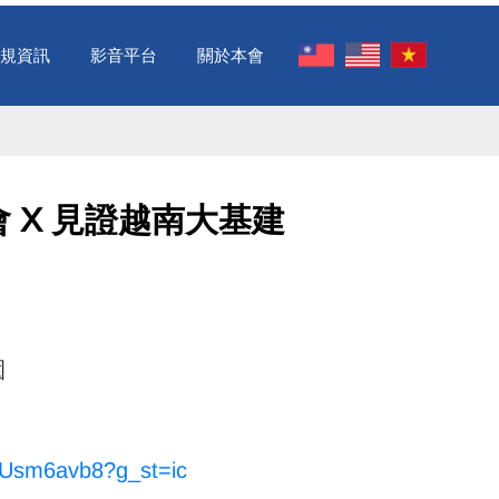
規資訊
影音平台
關於本會
會 X 見證越南大基建 ​
園
GUsm6avb8?g_st=ic