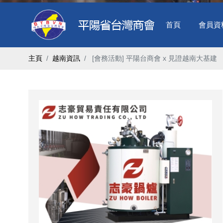
首頁
會員資
主頁
越南資訊
​ [會務活動] 平陽台商會 x 見證越南大基建 ​