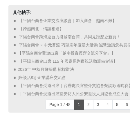
其他帖子:
​ 【平陽台商會企業交流座談會｜加入商會，越南不難】 ​
​ 【跨越南北．情誼相連】 ​
​ 平陽台商會跨海返台力挺越南台商，共同見證歷史新頁！ ​
​ 平陽台商會 × 中元普渡 巧聖廟年度最大活動 誠摯邀請您共襄盛
【平陽台商會受邀出席「越南投資經營交流分享會」】
​ 【平陽台商會出席 115 年國慶系列慶祝活動籌備會議】 ​
2026年 中秋月餅採購 招標辦法
[座談活動] 企業講座交流會
​ 【平陽台商會受邀出席｜台辦處長官暨外貿協會榮調歡送晚宴】
​ ｜平陽台商會受邀出席宜安坊人民公安退役人員協會成立大會 
Page 1 / 48
1
2
3
4
5
6