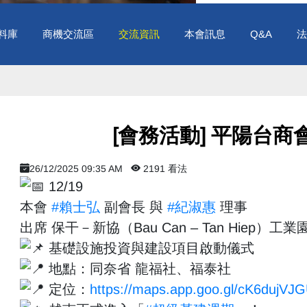
料庫
商機交流區
交流資訊
本會訊息
Q&A
法
​ [會務活動] 平陽台商
26/12/2025 09:35 AM
2191 看法
12/19
本會
#賴士弘
副會長 與
#紀淑惠
理事
出席 保干－新協（Bau Can – Tan Hiep）工業
基礎設施投資與建設項目啟動儀式
地點：同奈省 龍福社、福泰社
定位：
https://maps.app.goo.gl/cK6dujVJ