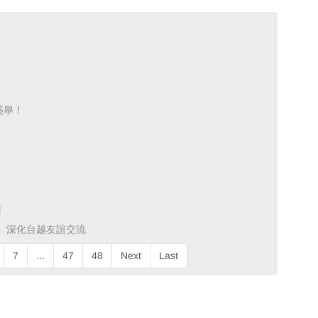
舉！ ​
 ​
深化台越友誼交流 ​
7
...
47
48
Next
Last