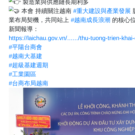
製造業與供應鏈長期利多
本會 持續關注越南
#重大建設與產業發展
業布局契機，共同站上
#越南成長浪潮
的核心
新聞報導：
https://laichau.gov.vn/....../thu-tuong-trien-khai-
#平陽台商會
#越南大基建
#超級基建週期
#工業園區
#台商布局越南