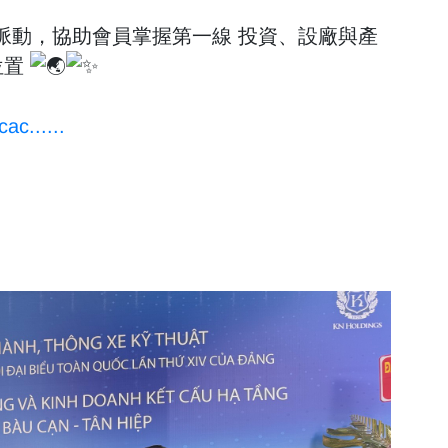
脈動，協助會員掌握第一線 投資、設廠與產
位置
cac......