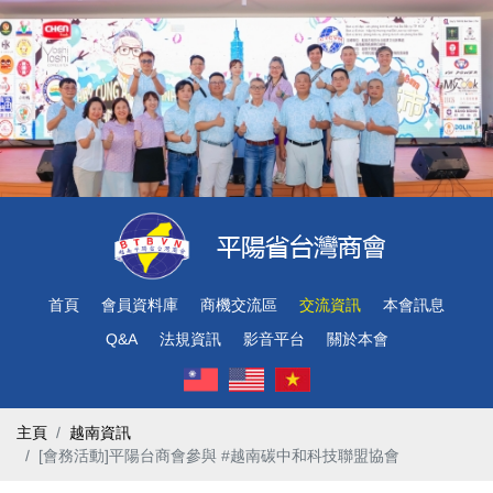
首頁
會員資料庫
商機交流區
交流資訊
本會訊息
Q&A
法規資訊
影音平台
關於本會
主頁
越南資訊
[會務活動]平陽台商會參與 #越南碳中和科技聯盟協會