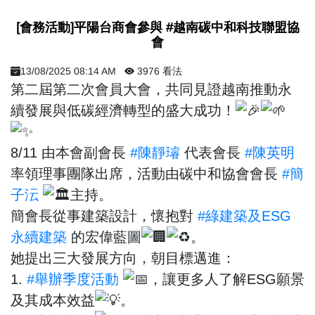
[會務活動]平陽台商會參與 #越南碳中和科技聯盟協
會
13/08/2025 08:14 AM
3976 看法
第二屆第二次會員大會，共同見證越南推動永
續發展與低碳經濟轉型的盛大成功！
8/11 由本會副會長
#陳靜璿
代表會長
#陳英明
率領理事團隊出席，活動由碳中和協會會長
#簡
子沄
主持。
簡會長從事建築設計，懷抱對
#綠建築及ESG
永續建築
的宏偉藍圖
。
她提出三大發展方向，朝目標邁進：
1.
#舉辦季度活動
，讓更多人了解ESG願景
及其成本效益
。