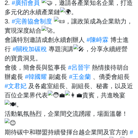
2.
#廣招會員
，邀請各產業知名企業，打造
多元化的永續產業鏈
。
3.
#完善協會制度
，讓政策成為企業助力，
實現深度結合
。
會議特別邀請成創永續創辦人
#陳峙霖
博士進
行
#關稅加碳稅
專題演講
，分享永續經營
的寶貴洞見。
會後，簡會長與監事長
#呂晉宇
熱情接待胡台
辦處長
#韓國耀
副處長
#王金蘭
、僑委會組長
#文君妃
及各處室組長、副組長、秘書，以及近
百位企業界代表
貴賓，共進晚宴
。
活動氣氛熱烈，企業間交流踴躍，場面溫馨！
期待碳中和聯盟持續發揮台越企業間及官方的
#