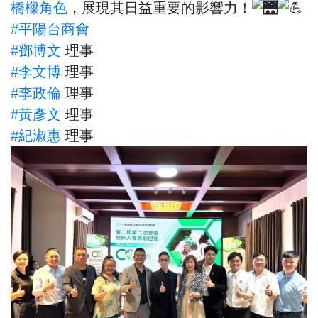
橋樑角色
，展現其日益重要的影響力！
#平陽台商會
#鄧博文
理事
#李文博
理事
#李政倫
理事
#黃彥文
理事
#紀淑惠
理事