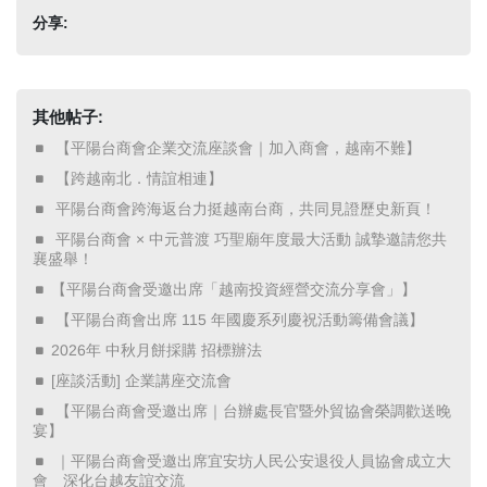
分享:
其他帖子:
​ 【平陽台商會企業交流座談會｜加入商會，越南不難】 ​
​ 【跨越南北．情誼相連】 ​
​ 平陽台商會跨海返台力挺越南台商，共同見證歷史新頁！ ​
​ 平陽台商會 × 中元普渡 巧聖廟年度最大活動 誠摯邀請您共
襄盛舉！ ​
【平陽台商會受邀出席「越南投資經營交流分享會」】
​ 【平陽台商會出席 115 年國慶系列慶祝活動籌備會議】 ​
2026年 中秋月餅採購 招標辦法
[座談活動] 企業講座交流會
​ 【平陽台商會受邀出席｜台辦處長官暨外貿協會榮調歡送晚
宴】 ​
​ ｜平陽台商會受邀出席宜安坊人民公安退役人員協會成立大
會 深化台越友誼交流 ​