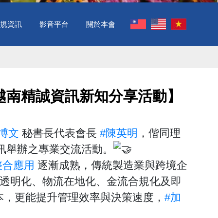
規資訊
影音平台
關於本會
席越南精誠資訊新知分享活動】 ​
博文
秘書長代表會長
#陳英明
，偕同理
訊舉辦之專業交流活動。
整合應用
逐漸成熟，傳統製造業與跨境企
透明化、物流在地化、金流合規化及即
成本，更能提升管理效率與決策速度，
#加