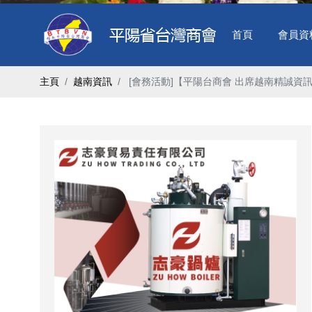
首頁
會員資
主頁
越南資訊
​ [會務活動]【平陽台商會 出席越南精誠資訊