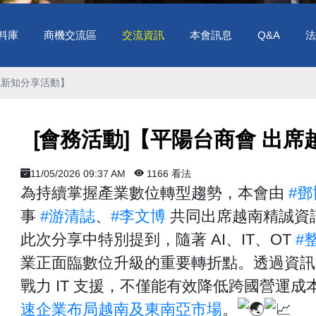
料庫
商機交流區
交流資訊
本會訊息
Q&A
法
新知分享活動】 ​
​ [會務活動]【平陽台商會 出
11/05/2026 09:37 AM
1166 看法
為持續掌握產業數位轉型趨勢，本會由
#鄧
事
#游清誌
、
#李文博
共同出席越南精誠資
此次分享中特別提到，隨著 AI、IT、OT
#
業正面臨數位升級的重要轉折點。透過資訊
戰力 IT 支援，不僅能有效降低跨國營運
速企業布局越南及東南亞市場
。