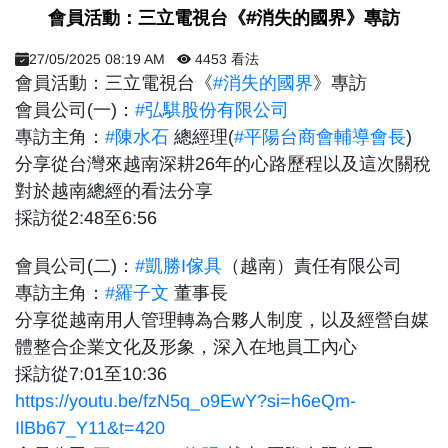
會員活動：三立電視台《#消失的國界》專訪
27/05/2025 08:19 AM
4453 看法
會員活動：三立電視台《
#消失的國界
》專訪
會員公司(一)：
#弘騏股份有限公司
專訪主角：
#陳水石
總經理(
#平陽台商會輔導會長
)
分享從台灣來越南深耕26年的心路歷程以及這次關稅
對於越南總經的看法分享
採訪從2:48至6:56
會員公司(二)：
#凱勝I傢具
（越南）責任有限公司
專訪主角：
#羅子文
董事長
分享從越南用人管理轉為合夥人制度，以及經營自媒
體整合企業文化及形象，深入在地員工內心
採訪從7:01至10:36
https://youtu.be/fzN5q_o9EwY?si=h6eQm-
IlBb67_Y11&t=420