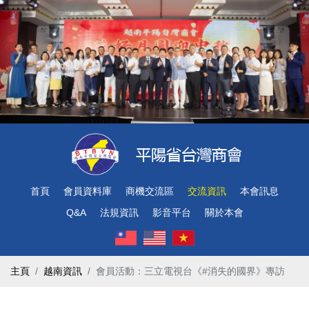
首頁
會員資料庫
商機交流區
交流資訊
本會訊息
Q&A
法規資訊
影音平台
關於本會
主頁
越南資訊
會員活動：三立電視台《#消失的國界》專訪