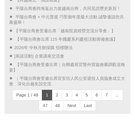
​ 平陽台商會跨海返台力挺越南台商，共同見證歷史新頁！ ​
​ 平陽台商會 × 中元普渡 巧聖廟年度最大活動 誠摯邀請您共
襄盛舉！ ​
【平陽台商會受邀出席「越南投資經營交流分享會」】
​ 【平陽台商會出席 115 年國慶系列慶祝活動籌備會議】 ​
2026年 中秋月餅採購 招標辦法
[座談活動] 企業講座交流會
​ 【平陽台商會受邀出席｜台辦處長官暨外貿協會榮調歡送晚
宴】 ​
​ ｜平陽台商會受邀出席宜安坊人民公安退役人員協會成立大
會 深化台越友誼交流 ​
Page 1 / 48
1
2
3
4
5
6
7
...
47
48
Next
Last