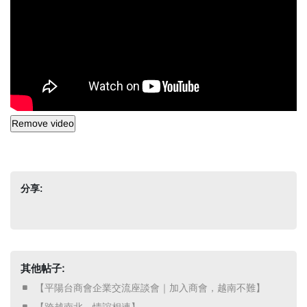
分享:
其他帖子:
​ 【平陽台商會企業交流座談會｜加入商會，越南不難】 ​
​ 【跨越南北．情誼相連】 ​