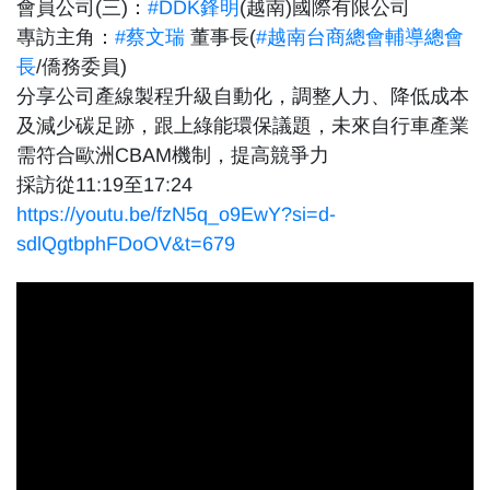
會員公司(三)：
#DDK鋒明
(越南)國際有限公司
專訪主角：
#蔡文瑞
董事長(
#越南台商總會輔導總會
長
/僑務委員)
分享公司產線製程升級自動化，調整人力、降低成本
及減少碳足跡，跟上綠能環保議題，未來自行車產業
需符合歐洲CBAM機制，提高競爭力
採訪從11:19至17:24
https://youtu.be/fzN5q_o9EwY?si=d-
sdlQgtbphFDoOV&t=679