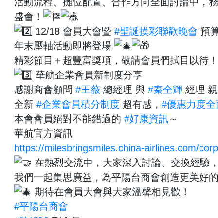
活動流程、攤位配置、合作方向全面討論中，
盛會！
12/18 會員大會暨
#聖誕摸彩聯歡晚會
預算
年末壓軸活動即將登場
精彩節目＋超豐富獎項，敬請會員們拭目以待
華航企業會員新制度分享
感謝商會顧問
#王薇
總經理 與
#秦全輝
經理 
全新
#企業會員積分制度
超有感，
#優惠力度全
本會會員絕對不能錯過的
#好康資訊
～
華航官方資訊
https://milesbringsmiles.china-airlines.com/corpo
在熱烈交流中，大家深入討論、交換經驗
我們一起集思廣益，為平陽台商會創造更美好
期待在會員大會與大家溫馨相見歡！
#平陽台商會