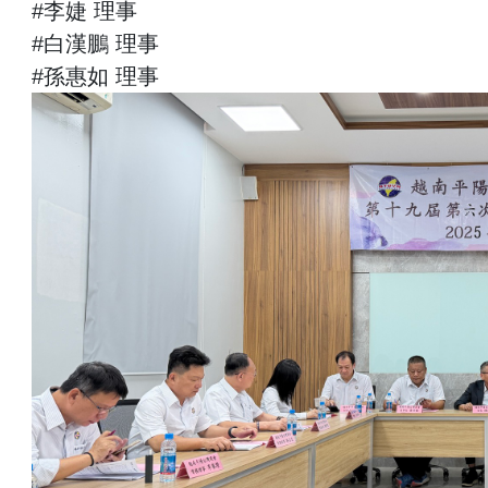
#李婕 理事
#白漢鵬 理事
#孫惠如 理事