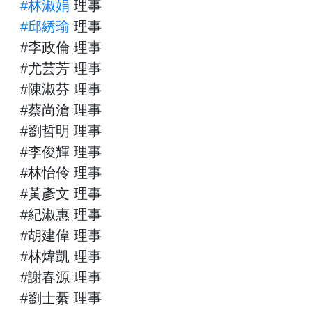
#林淑娟
理事
#邱綉瑜
理事
#李政倫 理事
#尤芸芳 理事
#陳淑芬 理事
#蔡尚滄 理事
#劉哲明 理事
#李俊輝 理事
#林怡伶 理事
#黃彥文 理事
#紀淑惠 理事
#胡建偉 理事
#林煒凱 理事
#謝春源 理事
#劉士綦 理事