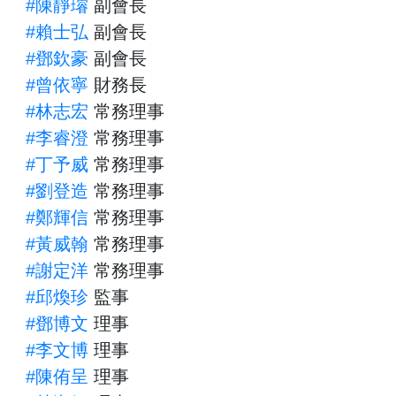
#陳靜璿
副會長
#賴士弘
副會長
#鄧欽豪
副會長
#曾依寧
財務長
#林志宏
常務理事
#李睿澄
常務理事
#丁予威
常務理事
#劉登造
常務理事
#鄭輝信
常務理事
#黃威翰
常務理事
#謝定洋
常務理事
#邱煥珍
監事
#鄧博文
理事
#李文博
理事
#陳侑呈
理事