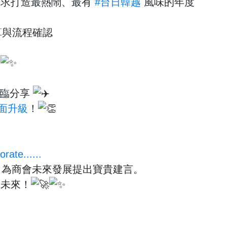
務求打造最熱鬧、最有
#台日韓越
風味的年度
與流程確認
！
親臨分享
面升級
！
rate......
，為商會未來發展提出寶貴建言。
的未來！