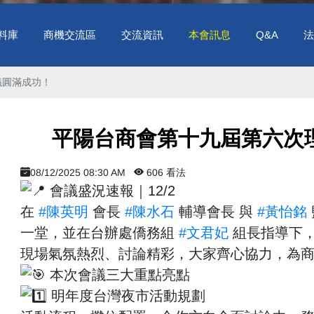
料庫
商機交流區
交流資訊
本會訊息
Q&A
法
圓滿成功！ ​
​ 平陽台商會第十九屆第六次
08/12/2025 08:30 AM
606 看法
會議盛況速報｜12/2
在
#陳英明
會長
#陳水石
輔導會長 與
#黃怡銘
一堂，並在台辦處僑務組
#文君妃
組長指導下
現場氣氛熱烈、討論精彩，大家齊心協力，為
本次會議三大重點亮點
明年度台灣夜市活動規劃