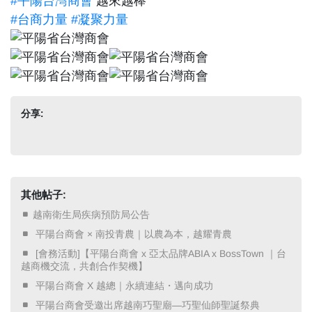
#平陽台灣商會
越來越棒
#台商力量
#凝聚力量
分享:
其他帖子:
越南衛生局疾病預防局公告
​ 平陽台商會 × 南投青農｜以農為本，越耀青農 ​
​ [會務活動]【平陽台商會 x 亞太品牌ABIA x BossTown ｜台
越商機交流，共創合作契機】 ​
​ 平陽台商會 X 越總｜永續連結・邁向成功 ​
​ 平陽台商會受邀出席越南巧聖廟—巧聖仙師聖誕祭典 ​