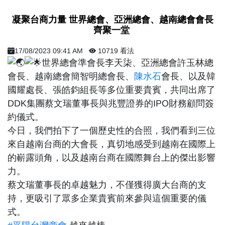
凝聚台商力量 世界總會、亞洲總會、越南總會會長
齊聚一堂 ​
17/08/2023 09:41 AM
10719 看法
世界總會準會長李天柒、亞洲總會許玉林總
會長、越南總會簡智明總會長、
陳水石
會長、以及韓
國耀處長、張皓鈞組長等多位重要貴賓，共同出席了
DDK集團蔡文瑞董事長與兆豐證券的IPO財務顧問簽
約儀式。
今日，我們拍下了一個歷史性的合照，我們看到三位
來自越南台商的大會長，真切地感受到越南在國際上
的嶄露頭角，以及越南台商在國際舞台上的傑出影響
力。
蔡文瑞董事長的卓越魅力，不僅獲得廣大台商的支
持，更吸引了眾多企業貴賓前來參與這個重要的儀
式。