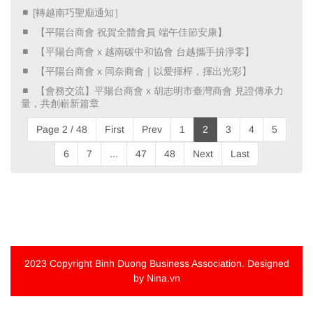
[轉越南巧聖廟通知］
​ 【平陽台商會 祝賀全體會員 端午佳節安康】 ​
​ 【平陽台商會 x 越南碳中和協會 台越攜手拚淨零】 ​
​ 【平陽台商會 x 同奈商會｜以愛揮桿，揮出光彩】 ​
​ 【會務交流】平陽台商會 x 胡志明市臺灣商會 見證傳承力
量，共創嶄新篇章 ​
Page 2 / 48
First
Prev
1
2
3
4
5
6
7
...
47
48
Next
Last
2023 Copyright
Binh Duong Business Association
. Designed
by Nina.vn