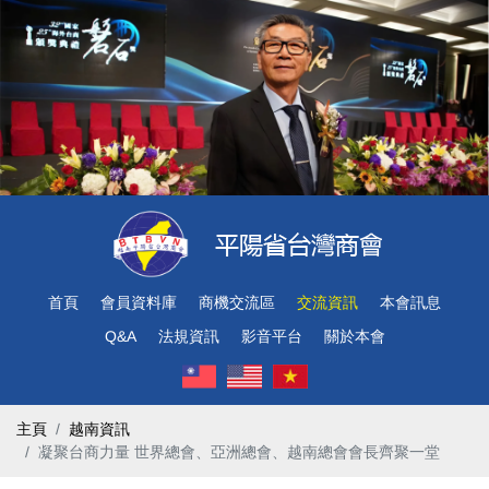
首頁
會員資料庫
商機交流區
交流資訊
本會訊息
Q&A
法規資訊
影音平台
關於本會
主頁
越南資訊
凝聚台商力量 世界總會、亞洲總會、越南總會會長齊聚一堂 ​