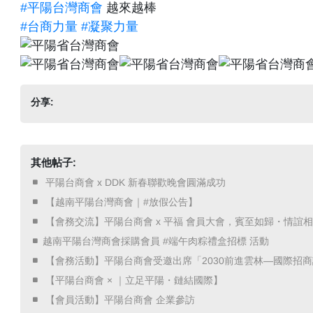
#平陽台灣商會
越來越棒
#台商力量
#凝聚力量
分享:
其他帖子:
​ 平陽台商會 x DDK 新春聯歡晚會圓滿成功 ​
​ 【越南平陽台灣商會｜#放假公告】 ​
​ 【會務交流】平陽台商會 x 平福 會員大會，賓至如歸・情誼相挺
越南平陽台灣商會採購會員 #端午肉粽禮盒招標 活動
​ 【會務活動】平陽台商會受邀出席「2030前進雲林—國際招商
​ 【平陽台商會 × ｜立足平陽・鏈結國際】 ​
​ 【會員活動】平陽台商會 企業參訪 ​