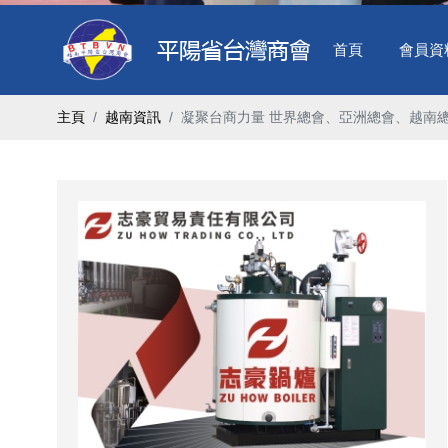
首頁
會員資
主頁
越南資訊
凝聚台商力量 世界總會、亞洲總會、越南總