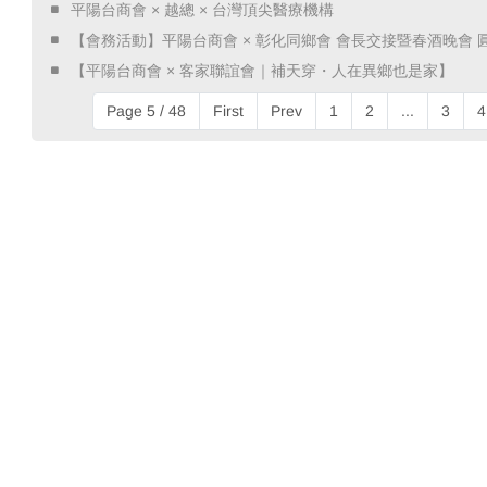
​ 平陽台商會 × 越總 × 台灣頂尖醫療機構 ​
​ 【會務活動】平陽台商會 × 彰化同鄉會 會長交接暨春酒晚會 圓
​ 【平陽台商會 × 客家聯誼會｜補天穿・人在異鄉也是家】 ​
Page 5 / 48
First
Prev
1
2
...
3
4