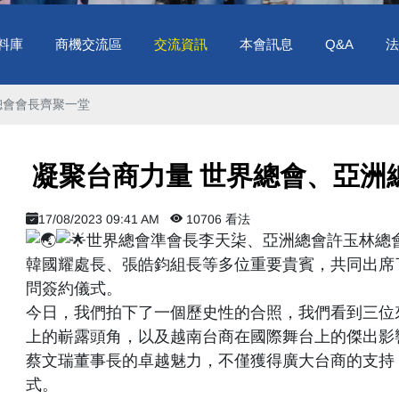
料庫
商機交流區
交流資訊
本會訊息
Q&A
法
會會長齊聚一堂 ​
凝聚台商力量 世界總會、亞洲總
17/08/2023 09:41 AM
10706 看法
世界總會準會長李天柒、亞洲總會許玉林總
韓國耀處長、張皓鈞組長等多位重要貴賓，共同出席了
問簽約儀式。
今日，我們拍下了一個歷史性的合照，我們看到三位
上的嶄露頭角，以及越南台商在國際舞台上的傑出影
蔡文瑞董事長的卓越魅力，不僅獲得廣大台商的支持
式。