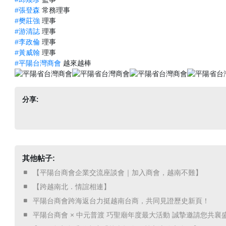
#張登森
常務理事
#樊莊強
理事
#游清誌
理事
#李政倫
理事
#黃威翰
理事
#平陽台灣商會
越來越棒
分享:
其他帖子:
​ 【平陽台商會企業交流座談會｜加入商會，越南不難】 ​
​ 【跨越南北．情誼相連】 ​
​ 平陽台商會跨海返台力挺越南台商，共同見證歷史新頁！ ​
​ 平陽台商會 × 中元普渡 巧聖廟年度最大活動 誠摯邀請您共襄盛