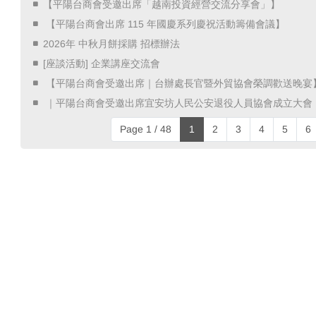
【平陽台商會受邀出席「越南投資經營交流分享會」】
​ 【平陽台商會出席 115 年國慶系列慶祝活動籌備會議】 ​
2026年 中秋月餅採購 招標辦法
[座談活動] 企業講座交流會
​ 【平陽台商會受邀出席｜台辦處長官暨外貿協會榮調歡送晚宴】
​ ｜平陽台商會受邀出席宜安坊人民公安退役人員協會成立大會 
Page 1 / 48
1
2
3
4
5
6