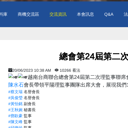
料庫
商機交流區
交流資訊
本會訊息
Q&A
法
總會第24屆第二
20/06/2023 10:38 AM
10266 看法
越南台商聯合總會第24屆第二次理監事聯席
陳水石
會長帶領平陽理監事團隊出席大會，展現我們
#蔡文瑞
名譽會長
#吳俊瑩
名譽會長
#黃怡銘
副會長
#王秋婉
秘書長
#鄧欽豪
監事
#陳文峰
監事
#邱煥珍
監事