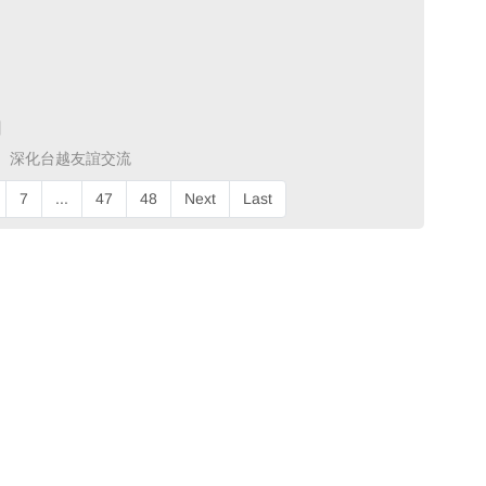
 ​
深化台越友誼交流 ​
7
...
47
48
Next
Last