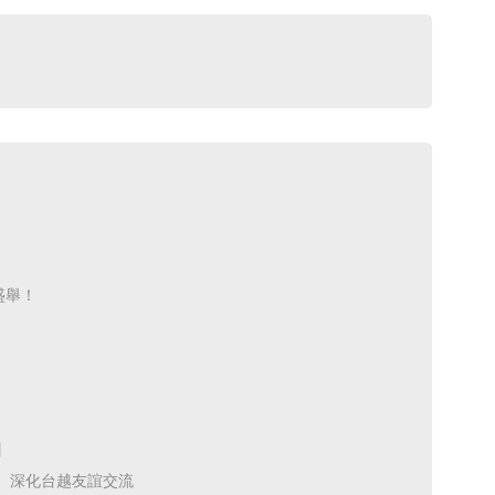
舉！ ​
 ​
深化台越友誼交流 ​