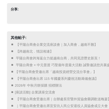
分享:
其他帖子:
​ 【平陽台商會企業交流座談會｜加入商會，越南不難】 ​
​ 【跨越南北．情誼相連】 ​
​ 平陽台商會跨海返台力挺越南台商，共同見證歷史新頁！ ​
​ 平陽台商會 × 中元普渡 巧聖廟年度最大活動 誠摯邀請您共襄盛
【平陽台商會受邀出席「越南投資經營交流分享會」】
​ 【平陽台商會出席 115 年國慶系列慶祝活動籌備會議】 ​
2026年 中秋月餅採購 招標辦法
[座談活動] 企業講座交流會
​ 【平陽台商會受邀出席｜台辦處長官暨外貿協會榮調歡送晚宴】
​ ｜平陽台商會受邀出席宜安坊人民公安退役人員協會成立大會 