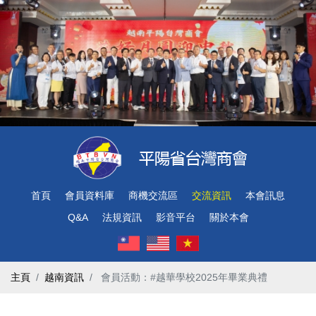
首頁
會員資料庫
商機交流區
交流資訊
本會訊息
Q&A
法規資訊
影音平台
關於本會
主頁
越南資訊
​ 會員活動：#越華學校2025年畢業典禮 ​