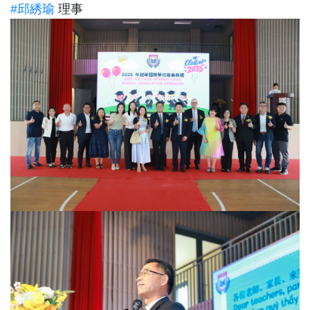
#邱綉瑜
理事