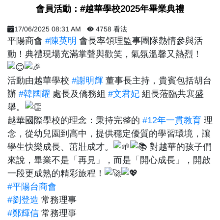
​ 會員活動：#越華學校2025年畢業典禮 ​
17/06/2025 08:31 AM
4758 看法
平陽商會
#陳英明
會長率領理監事團隊熱情參與活
動！典禮現場充滿掌聲與歡笑，氣氛溫馨又熱烈！
活動由越華學校
#謝明輝
董事長主持，貴賓包括胡台
辦
#韓國耀
處長及僑務組
#文君妃
組長蒞臨共襄盛
舉。
越華國際學校的理念：秉持完整的
#12年一貫教育
理
念，從幼兒園到高中，提供穩定優質的學習環境，讓
學生快樂成長、茁壯成才。
對越華的孩子們
來說，畢業不是「再見」，而是「開心成長」，開啟
一段更成熟的精彩旅程！
#平陽台商會
#劉登造
常務理事
#鄭輝信
常務理事