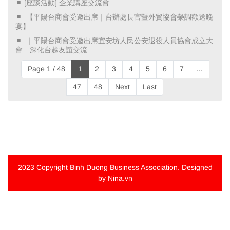
[座談活動] 企業講座交流會
​ 【平陽台商會受邀出席｜台辦處長官暨外貿協會榮調歡送晚
宴】 ​
​ ｜平陽台商會受邀出席宜安坊人民公安退役人員協會成立大
會 深化台越友誼交流 ​
Page 1 / 48
1
2
3
4
5
6
7
...
47
48
Next
Last
2023 Copyright
Binh Duong Business Association
. Designed
by Nina.vn