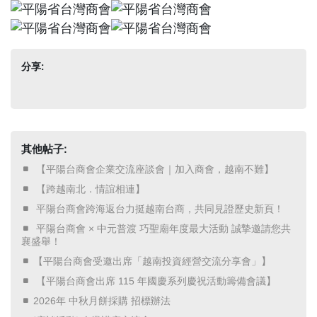
分享:
其他帖子:
​ 【平陽台商會企業交流座談會｜加入商會，越南不難】 ​
​ 【跨越南北．情誼相連】 ​
​ 平陽台商會跨海返台力挺越南台商，共同見證歷史新頁！ ​
​ 平陽台商會 × 中元普渡 巧聖廟年度最大活動 誠摯邀請您共
襄盛舉！ ​
【平陽台商會受邀出席「越南投資經營交流分享會」】
​ 【平陽台商會出席 115 年國慶系列慶祝活動籌備會議】 ​
2026年 中秋月餅採購 招標辦法