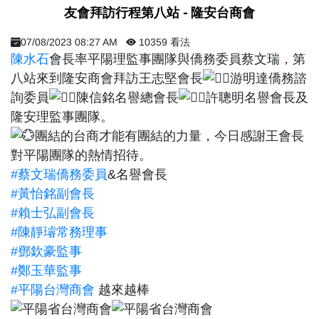
​ 友會拜訪行程第八站 - 隆安台商會 ​
07/08/2023 08:27 AM
10359 看法
陳水石
會長率平陽理監事團隊與僑務委員蔡文瑞，第
八站來到隆安商會拜訪王志堅會長
游明達僑務諮
詢委員
陳信銘名譽總會長
許聰明名譽會長及
隆安理監事團隊。
團結的台商才能有團結的力量，今日感謝王會長
對平陽團隊的熱情招待。
#蔡文瑞僑務委員
&名譽會長
#黃怡銘副會長
#賴士弘副會長
#陳靜璿常務理事
#鄧欽豪監事
#鄭玉華監事
#平陽台灣商會
越來越棒