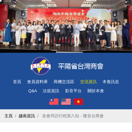
首頁
會員資料庫
商機交流區
交流資訊
本會訊息
Q&A
法規資訊
影音平台
關於本會
主頁
越南資訊
​ 友會拜訪行程第八站 - 隆安台商會 ​