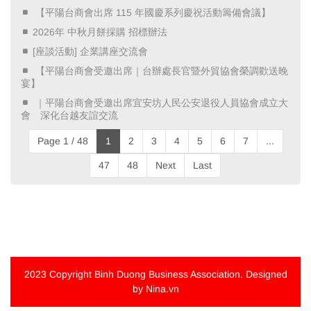
​ 【平陽台商會出席 115 年國慶系列慶祝活動籌備會議】 ​
2026年 中秋月餅採購 招標辦法
[座談活動] 企業講座交流會
​ 【平陽台商會受邀出席｜台辦處長官暨外貿協會榮調歡送晚
宴】 ​
​ ｜平陽台商會受邀出席宜安坊人民公安退役人員協會成立大
會 深化台越友誼交流 ​
Page 1 / 48
1
2
3
4
5
6
7
...
47
48
Next
Last
2023 Copyright
Binh Duong Business Association
. Designed
by Nina.vn