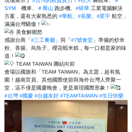
現場展示了
#台灣的經貿實力
！
#巨大
腳踏車、
＃
SYM
機車、
＃喬山
跑步機、
#研華
工業電腦解決
方案，還有大家熟悉的
#華航
、
#長榮
、
#星宇
航空，
滿滿台灣驕傲！
美食解鄉愁
感謝台商「
#三工餐廳
」與「
#7號食堂
」準備的炒米
粉、香腸、烏魚子、櫻花蝦米糕，每一口都是家的味
道！
TEAM TAIWAN 團結向前
會場以國旗和「TEAM TAIWAN」為主題，超有氛
圍！越南官員、其他國際使節與海外台灣人齊聚一
堂，這不僅是國慶晚會，更是展現國際形象！
#台灣
#國慶
#台越友好
#TEAMTAIWAN
#生日快樂