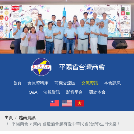
首頁
會員資料庫
商機交流區
交流資訊
本會訊息
Q&A
法規資訊
影音平台
關於本會
主頁
越南資訊
​ 平陽商會 x 河內 國慶酒會超有愛中華民國(台灣)生日快樂！ ​