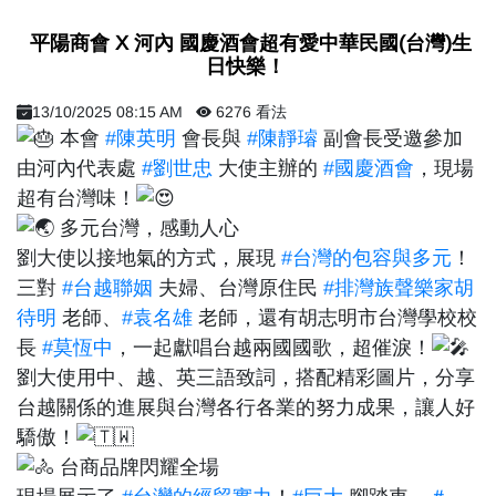
​ 平陽商會 X 河內 國慶酒會超有愛中華民國(台灣)生
日快樂！ ​
13/10/2025 08:15 AM
6276 看法
本會
#陳英明
會長與
#陳靜璿
副會長受邀參加
由河內代表處
#劉世忠
大使主辦的
#國慶酒會
，現場
超有台灣味！
多元台灣，感動人心
劉大使以接地氣的方式，展現
#台灣的包容與多元
！
三對
#台越聯姻
夫婦、台灣原住民
#排灣族聲樂家胡
待明
老師、
#袁名雄
老師，還有胡志明市台灣學校校
長
#莫恆中
，一起獻唱台越兩國國歌，超催淚！
劉大使用中、越、英三語致詞，搭配精彩圖片，分享
台越關係的進展與台灣各行各業的努力成果，讓人好
驕傲！
台商品牌閃耀全場