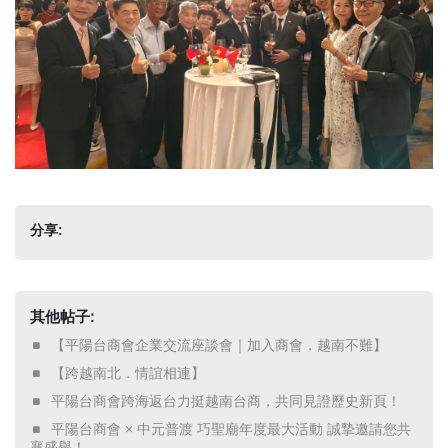
分享:
其他帖子:
​ 【平陽台商會企業交流座談會｜加入商會，越南不難】 ​
​ 【跨越南北．情誼相連】 ​
​ 平陽台商會跨海返台力挺越南台商，共同見證歷史新頁！ ​
​ 平陽台商會 × 中元普渡 巧聖廟年度最大活動 誠摯邀請您共
襄盛舉！ ​