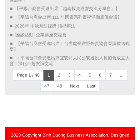
【平陽台商會受邀出席「越南投資經營交流分享會」】
​ 【平陽台商會出席 115 年國慶系列慶祝活動籌備會議】 ​
2026年 中秋月餅採購 招標辦法
[座談活動] 企業講座交流會
​ 【平陽台商會受邀出席｜台辦處長官暨外貿協會榮調歡送晚
宴】 ​
​ ｜平陽台商會受邀出席宜安坊人民公安退役人員協會成立大
會 深化台越友誼交流 ​
Page 1 / 48
1
2
3
4
5
6
7
...
47
48
Next
Last
2023 Copyright
Binh Duong Business Association
. Designed