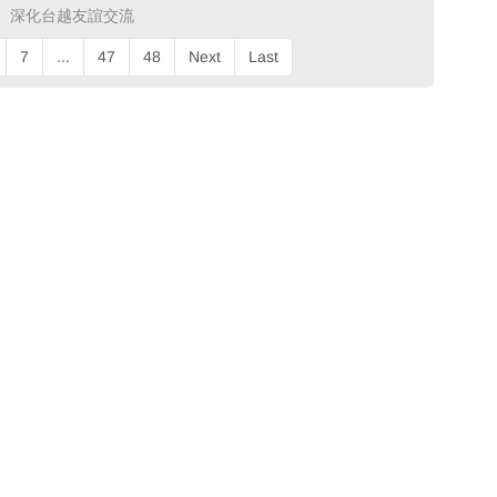
深化台越友誼交流 ​
7
...
47
48
Next
Last