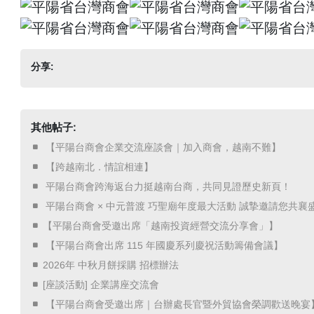
分享:
其他帖子:
​ 【平陽台商會企業交流座談會｜加入商會，越南不難】 ​
​ 【跨越南北．情誼相連】 ​
​ 平陽台商會跨海返台力挺越南台商，共同見證歷史新頁！ ​
​ 平陽台商會 × 中元普渡 巧聖廟年度最大活動 誠摯邀請您共襄盛
【平陽台商會受邀出席「越南投資經營交流分享會」】
​ 【平陽台商會出席 115 年國慶系列慶祝活動籌備會議】 ​
2026年 中秋月餅採購 招標辦法
[座談活動] 企業講座交流會
​ 【平陽台商會受邀出席｜台辦處長官暨外貿協會榮調歡送晚宴】