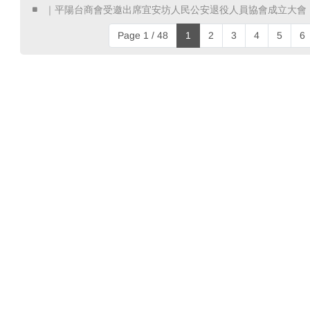
​ ｜平陽台商會受邀出席宜安坊人民公安退役人員協會成立大會 
Page 1 / 48
1
2
3
4
5
6