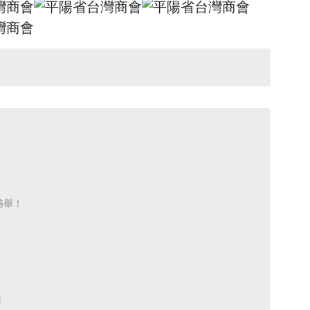
舉！ ​
 ​