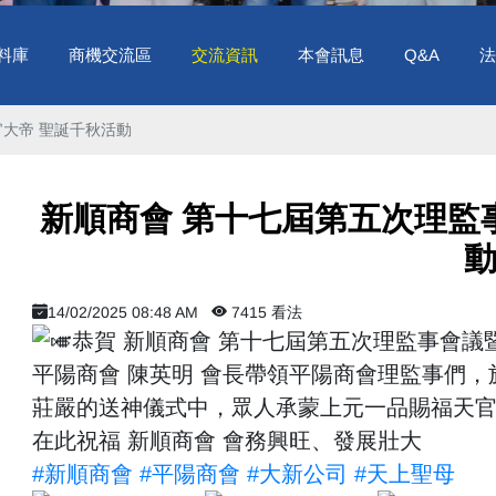
料庫
商機交流區
交流資訊
本會訊息
Q&A
法
大帝 聖誕千秋活動
新順商會 第十七屆第五次理監
14/02/2025 08:48 AM
7415 看法
恭賀 新順商會 第十七屆第五次理監事會議
平陽商會 陳英明 會長帶領平陽商會理監事們，於
莊嚴的送神儀式中，眾人承蒙上元一品賜福天
在此祝福 新順商會 會務興旺、發展壯大
#新順商會
#平陽商會
#大新公司
#天上聖母