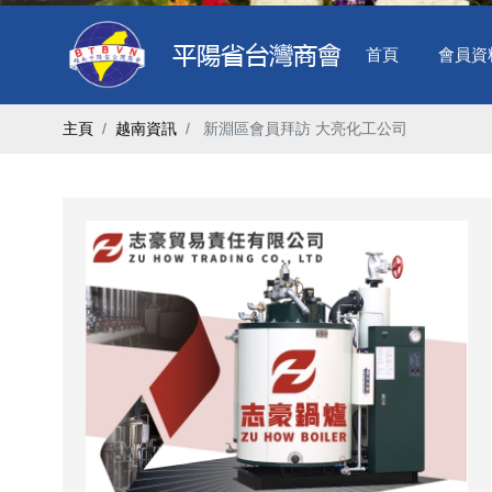
首頁
會員資
主頁
越南資訊
​ 新淵區會員拜訪 大亮化工公司