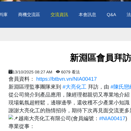
料庫
商機交流區
交流資訊
本會訊息
Q&A
法
​ 新淵區會員拜
13/10/2025 08:27 AM
6079 看法
會員資料：
https://btbvn.vn/NIA00417
新淵區理監事團隊來到
#大亮化工
拜訪，由
#陳氏戀
從公司簡介到產品應用，陳經理都親切又專業地介紹
現場氣氛超輕鬆，邊聊邊學，還收穫不少產業小知識
謝謝大亮化工的熱情招待，期待下次再見面交流更多
越南大亮化工有限公司(會員編號：
#NIA00417
)
專業從事：