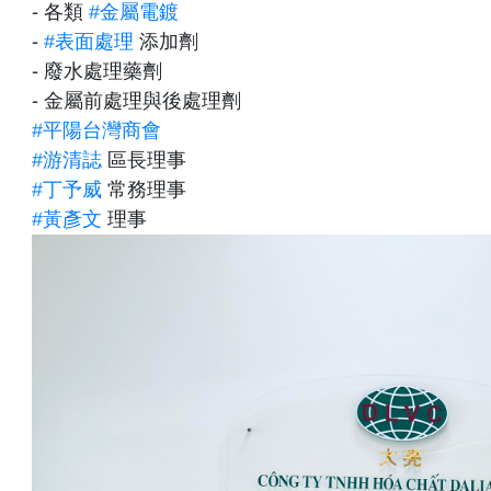
- 各類
#金屬電鍍
-
#表面處理
添加劑
- 廢水處理藥劑
- 金屬前處理與後處理劑
#平陽台灣商會
#游清誌
區長理事
#丁予威
常務理事
#黃彥文
理事