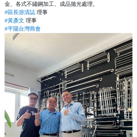
金、各式不鏽鋼加工、成品拋光處理。
#區長游清誌
理事
#黃彥文
理事
#平陽台灣商會