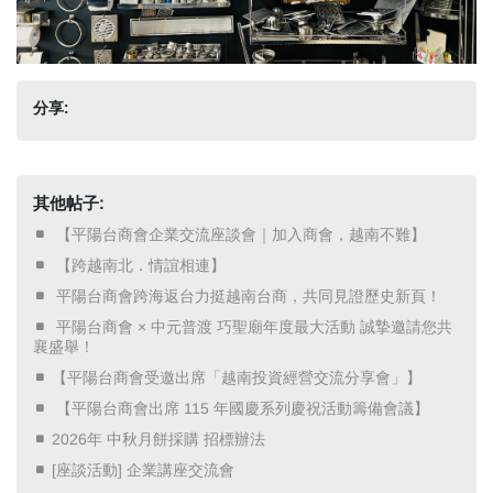
分享:
其他帖子:
​ 【平陽台商會企業交流座談會｜加入商會，越南不難】 ​
​ 【跨越南北．情誼相連】 ​
​ 平陽台商會跨海返台力挺越南台商，共同見證歷史新頁！ ​
​ 平陽台商會 × 中元普渡 巧聖廟年度最大活動 誠摯邀請您共
襄盛舉！ ​
【平陽台商會受邀出席「越南投資經營交流分享會」】
​ 【平陽台商會出席 115 年國慶系列慶祝活動籌備會議】 ​
2026年 中秋月餅採購 招標辦法
[座談活動] 企業講座交流會