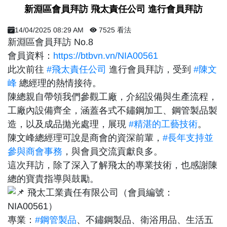
新淵區會員拜訪 飛太責任公司 進行會員拜訪
14/04/2025 08:29 AM
7525 看法
新淵區會員拜訪 No.8
會員資料：
https://btbvn.vn/NIA00561
此次前往
#飛太責任公司
進行會員拜訪，受到
#陳文
峰
總經理的熱情接待。
陳總親自帶領我們參觀工廠，介紹設備與生產流程，
工廠內設備齊全，涵蓋各式不鏽鋼加工、鋼管製品製
造，以及成品拋光處理，展現
#精湛的工藝技術
。
陳文峰總經理可說是商會的資深前輩，
#長年支持並
參與商會事務
，與會員交流貢獻良多。
這次拜訪，除了深入了解飛太的專業技術，也感謝陳
總的寶貴指導與鼓勵。
飛太工業責任有限公司（會員編號：
NIA00561）
專業：
#鋼管製品
、不鏽鋼製品、衛浴用品、生活五