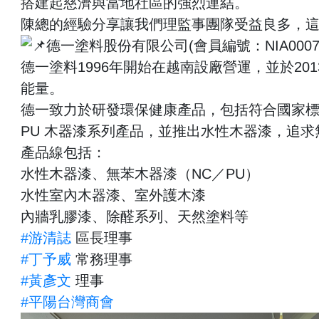
搭建起慈濟與當地社區的強烈連結。
陳總的經驗分享讓我們理監事團隊受益良多，
德一塗料股份有限公司(會員編號：NIA0007
德一塗料1996年開始在越南設廠營運，並於2
能量。
德一致力於研發環保健康產品，包括符合國家標準
PU 木器漆系列產品，並推出水性木器漆，追
產品線包括：
水性木器漆、無苯木器漆（NC／PU）
水性室內木器漆、室外護木漆
內牆乳膠漆、除醛系列、天然塗料等
#游清誌
區長理事
#丁予威
常務理事
#黃彥文
理事
#平陽台灣商會