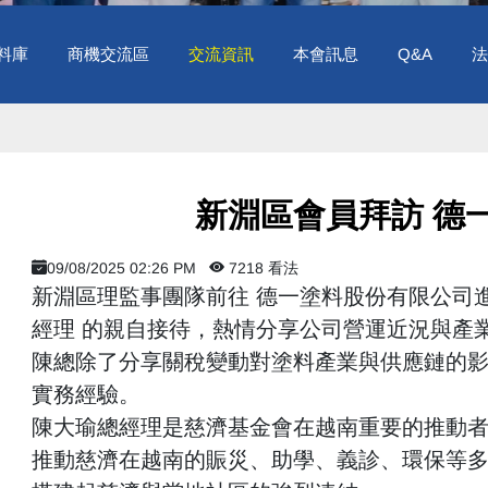
料庫
商機交流區
交流資訊
本會訊息
Q&A
法
​ 新淵區會員拜訪 
09/08/2025 02:26 PM
7218 看法
新淵區理監事團隊前往 德一塗料股份有限公司
經理 的親自接待，熱情分享公司營運近況與產
陳總除了分享關稅變動對塗料產業與供應鏈的
實務經驗。
陳大瑜總經理是慈濟基金會在越南重要的推動
推動慈濟在越南的賑災、助學、義診、環保等