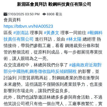
​ 新淵區會員拜訪 毅鋼科技責任有限公司
27/03/2025 03:50 PM
6908 看法
會員資料
https://btbvn.vn/NIA00523
區長
#游清誌
理事與
#黃彥文
理事一同前往
#毅鋼科
技責任有限公司
進行拜訪，並由
#林太陽
總經理 熱
情接待，帶我們參觀工廠，看看 鋼捲裁剪分條和製
管的整個流程，從原料到成品，每一步都展現專業技
術，讓人眼睛為之一亮。
在交流過程中，林總與我們分享了
#越南政府近期對
部分中國熱軋鋼卷徵收臨時反傾銷關稅
的影響，並
討論到 川普貿易戰再起，對鋼鐵產業的潛在衝擊與
未來趨勢。這些議題不僅關係到產業競爭力，也直接
影響到市場走向，讓我們受益良多。
此外，我們也誠摯邀請林總多多參與商會活動，不過
他笑說公司裡只有他一個台灣人，工廠事務繁忙，實