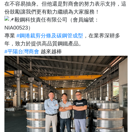
在不容易抽身。但他還是對商會的努力表示支持，這
份鼓勵讓我們更有動力繼續為大家服務！
毅鋼科技責任有限公司（會員編號：
NIA00523）
專業
#鋼捲裁剪分條及碳鋼管成型
，在業界深耕多
年，致力於提供高品質鋼鐵產品。
#平陽台灣商會
越來越棒