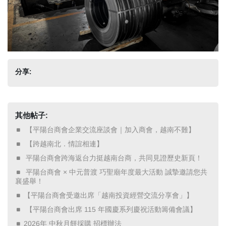
分享:
其他帖子:
​ 【平陽台商會企業交流座談會｜加入商會，越南不難】 ​
​ 【跨越南北．情誼相連】 ​
​ 平陽台商會跨海返台力挺越南台商，共同見證歷史新頁！ ​
​ 平陽台商會 × 中元普渡 巧聖廟年度最大活動 誠摯邀請您共
襄盛舉！ ​
【平陽台商會受邀出席「越南投資經營交流分享會」】
​ 【平陽台商會出席 115 年國慶系列慶祝活動籌備會議】 ​
2026年 中秋月餅採購 招標辦法