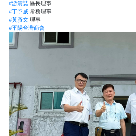
#游清誌
區長理事
#丁予威
常務理事
#黃彥文
理事
#平陽台灣商會