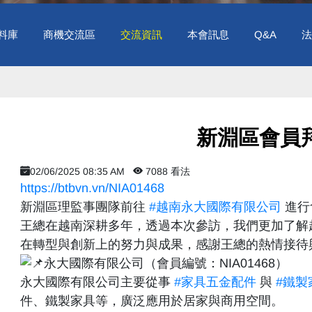
料庫
商機交流區
交流資訊
本會訊息
Q&A
法
​ 新淵區會員拜訪
02/06/2025 08:35 AM
7088 看法
https://btbvn.vn/NIA01468
新淵區理監事團隊前往
#越南永大國際有限公司
進行
王總在越南深耕多年，透過本次參訪，我們更加了解
在轉型與創新上的努力與成果，感謝王總的熱情接待
永大國際有限公司（會員編號：NIA01468）
永大國際有限公司主要從事
#家具五金配件
與
#鐵製
件、鐵製家具等，廣泛應用於居家與商用空間。