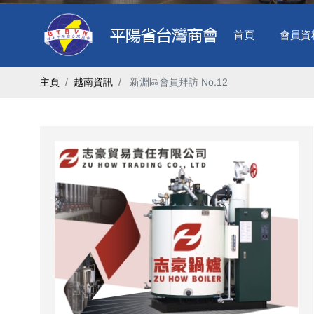
首頁
會員資
主頁
越南資訊
​ 新淵區會員拜訪 No.12 ​