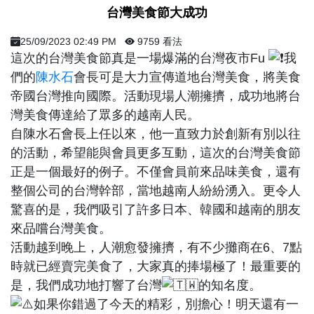
​ 台灣美食節大成功 ​
25/09/2023 02:49 PM
9759 看法
這次的台灣美食節真是一場爆滿的台灣夜市Fu
我
們的
陳水石
會長可是大力宣傳道地台灣美食，將美食
帝國台灣推向國際。活動現場人潮擁擠，成功地將台
灣美食傳達給了眾多的越南人民。
自陳水石會長上任以來，他一直致力於創新有別以往
的活動，希望能與會員更多互動，這次的台灣美食節
正是一個最好的例子。不僅會員前來品味美食，還有
整個公司的台灣幹部，當地越南人紛紛湧入。更令人
驚喜的是，我們吸引了許多日本、韓國和越南的朋友
來品嚐台灣美食。
活動越到晚上，人潮愈發擁擠，有不少攤商在6、7點
時就已經賣完美食了，大家真的捧場極了！最重要的
是，我們成功地打響了台灣
的知名度。
如果你錯過了今天的精彩，別擔心！明天還有一