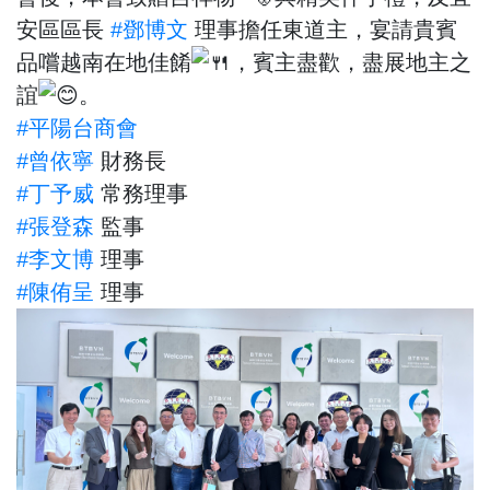
安區區長
#鄧博文
理事擔任東道主，宴請貴賓
品嚐越南在地佳餚
，賓主盡歡，盡展地主之
誼
。
#平陽台商會
#曾依寧
財務長
#丁予威
常務理事
#張登森
監事
#李文博
理事
#陳侑呈
理事