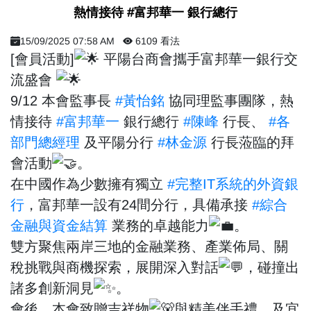
熱情接待 #富邦華一 銀行總行
15/09/2025 07:58 AM
6109 看法
[會員活動]
平陽台商會攜手富邦華一銀行交
流盛會
9/12 本會監事長
#黃怡銘
協同理監事團隊，熱
情接待
#富邦華一
銀行總行
#陳峰
行長、
#各
部門總經理
及平陽分行
#林金源
行長蒞臨的拜
會活動
。
在中國作為少數擁有獨立
#完整IT系統的外資銀
行
，富邦華一設有24間分行，具備承接
#綜合
金融與資金結算
業務的卓越能力
。
雙方聚焦兩岸三地的金融業務、產業佈局、關
稅挑戰與商機探索，展開深入對話
，碰撞出
諸多創新洞見
。
會後，本會致贈吉祥物
與精美伴手禮，及宜