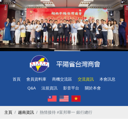
首頁
會員資料庫
商機交流區
交流資訊
本會訊息
Q&A
法規資訊
影音平台
關於本會
主頁
越南資訊
熱情接待 #富邦華一 銀行總行