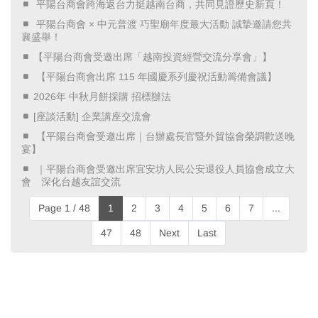
​ 平陽台商會跨海返台力挺越南台商，共同見證歷史新頁！ ​
​ 平陽台商會 × 中元普渡 巧聖廟年度最大活動 誠摯邀請您共
襄盛舉！ ​
【平陽台商會受邀出席「越南投資經營交流分享會」】
​ 【平陽台商會出席 115 年國慶系列慶祝活動籌備會議】 ​
2026年 中秋月餅採購 招標辦法
[座談活動] 企業講座交流會
​ 【平陽台商會受邀出席｜台辦處長官暨外貿協會榮調歡送晚
宴】 ​
​ ｜平陽台商會受邀出席宜安坊人民公安退役人員協會成立大
會 深化台越友誼交流 ​
Page 1 / 48
1
2
3
4
5
6
7
...
47
48
Next
Last