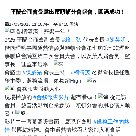
​ 平陽台商會受邀出席頭頓分會盛會，圓滿成功！ ​
27/09/2025 11:10 AM
6415 看法
熱情滿滿，齊聚一堂！
9/25 平陽台商會副會長
#賴士弘
代表會長
#陳英明
，
偕同理監事團隊熱情參與頭頓分會第七屆第七次理監
事聯席會議暨第二次會員大會，以及第八屆會長、監
事長、理監事選舉！
會議由
#陳威光
會長主持，
#柯淸茂
名譽會長擔任選
務主委，選務流暢、氣氛超High！
會務報告感動人心！
現場播放的
#會務報告影片
超有看頭！
從走訪
會員、慈善活動到企業參訪，頭頓分會的用心讓人動
容！
影片中一幕幕溫暖畫面，展現商會對
#僑務工作的熱
情
與團結精神。會中還熱情號召大家加入商會活