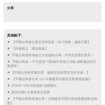
分享:
其他帖子:
​ 【平陽台商會企業交流座談會｜加入商會，越南不難】 ​
​ 【跨越南北．情誼相連】 ​
​ 平陽台商會跨海返台力挺越南台商，共同見證歷史新頁！ ​
​ 平陽台商會 × 中元普渡 巧聖廟年度最大活動 誠摯邀請您共
襄盛舉！ ​
【平陽台商會受邀出席「越南投資經營交流分享會」】
​ 【平陽台商會出席 115 年國慶系列慶祝活動籌備會議】 ​
2026年 中秋月餅採購 招標辦法
[座談活動] 企業講座交流會
​ 【平陽台商會受邀出席｜台辦處長官暨外貿協會榮調歡送晚
宴】 ​