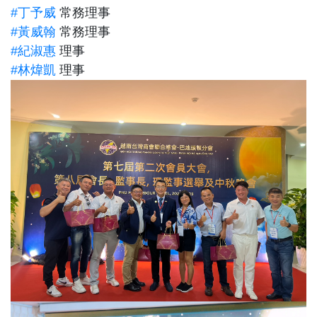
#丁予威
常務理事
#黃威翰
常務理事
#紀淑惠
理事
#林煒凱
理事