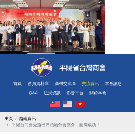
首頁
會員資料庫
商機交流區
交流資訊
本會訊息
Q&A
法規資訊
影音平台
關於本會
主頁
越南資訊
​ 平陽台商會受邀出席頭頓分會盛會，圓滿成功！ ​