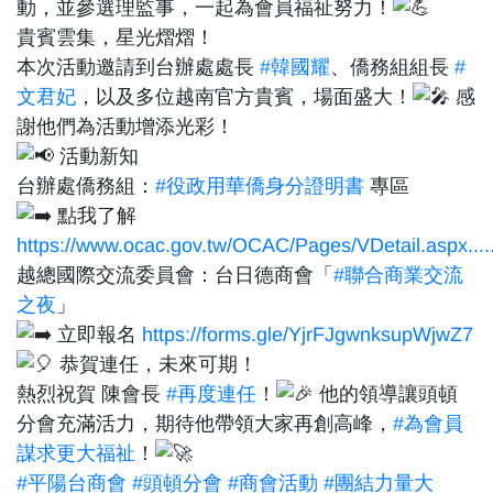
動，並參選理監事，一起為會員福祉努力！
貴賓雲集，星光熠熠！
本次活動邀請到台辦處處長
#韓國耀
、僑務組組長
#
文君妃
，以及多位越南官方貴賓，場面盛大！
感
謝他們為活動增添光彩！
活動新知
台辦處僑務組：
#役政用華僑身分證明書
專區
點我了解
https://www.ocac.gov.tw/OCAC/Pages/VDetail.aspx.....
越總國際交流委員會：台日德商會「
#聯合商業交流
之夜
」
立即報名
https://forms.gle/YjrFJgwnksupWjwZ7
恭賀連任，未來可期！
熱烈祝賀 陳會長
#再度連任
！
他的領導讓頭頓
分會充滿活力，期待他帶領大家再創高峰，
#為會員
謀求更大福祉
！
#平陽台商會
#頭頓分會
#商會活動
#團結力量大