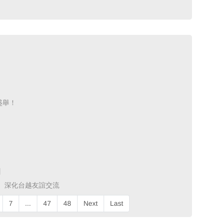
舉！ ​
 ​
深化台越友誼交流 ​
7
...
47
48
Next
Last