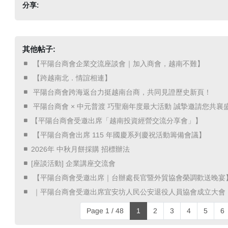
分享:
其他帖子:
​ 【平陽台商會企業交流座談會｜加入商會，越南不難】 ​
​ 【跨越南北．情誼相連】 ​
​ 平陽台商會跨海返台力挺越南台商，共同見證歷史新頁！ ​
​ 平陽台商會 × 中元普渡 巧聖廟年度最大活動 誠摯邀請您共襄盛
【平陽台商會受邀出席「越南投資經營交流分享會」】
​ 【平陽台商會出席 115 年國慶系列慶祝活動籌備會議】 ​
2026年 中秋月餅採購 招標辦法
[座談活動] 企業講座交流會
​ 【平陽台商會受邀出席｜台辦處長官暨外貿協會榮調歡送晚宴】
​ ｜平陽台商會受邀出席宜安坊人民公安退役人員協會成立大會 
Page 1 / 48
1
2
3
4
5
6