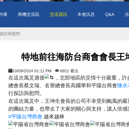
料庫
商機交流區
交流資訊
本會訊息
Q&A
法
探訪與慰問
特地前往海防台商會會長王
10/09/2024 01:11 PM
6911 看法
在這次風災過後
，北部地區的災情十分嚴重，許
總會長蔡文瑞、名譽總會長高國華和平陽台商會
陳水
行探訪與慰問。
在這次風災中，王坤生會長的公司不幸受到颱風的嚴
的團結力量，也帶去了大家的關心與支持，讓人倍感
#平陽台灣商會
越來越棒