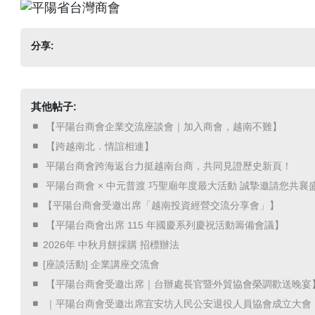
分享:
其他帖子:
​ 【平陽台商會企業交流座談會｜加入商會，越南不難】 ​
​ 【跨越南北．情誼相連】 ​
​ 平陽台商會跨海返台力挺越南台商，共同見證歷史新頁！ ​
​ 平陽台商會 × 中元普渡 巧聖廟年度最大活動 誠摯邀請您共襄盛
【平陽台商會受邀出席「越南投資經營交流分享會」】
​ 【平陽台商會出席 115 年國慶系列慶祝活動籌備會議】 ​
2026年 中秋月餅採購 招標辦法
[座談活動] 企業講座交流會
​ 【平陽台商會受邀出席｜台辦處長官暨外貿協會榮調歡送晚宴】
​ ｜平陽台商會受邀出席宜安坊人民公安退役人員協會成立大會 