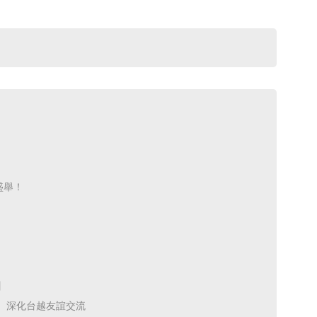
舉！ ​
 ​
深化台越友誼交流 ​