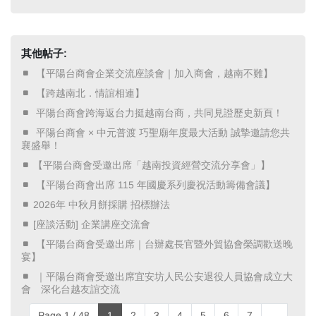
其他帖子:
​ 【平陽台商會企業交流座談會｜加入商會，越南不難】 ​
​ 【跨越南北．情誼相連】 ​
​ 平陽台商會跨海返台力挺越南台商，共同見證歷史新頁！ ​
​ 平陽台商會 × 中元普渡 巧聖廟年度最大活動 誠摯邀請您共
襄盛舉！ ​
【平陽台商會受邀出席「越南投資經營交流分享會」】
​ 【平陽台商會出席 115 年國慶系列慶祝活動籌備會議】 ​
2026年 中秋月餅採購 招標辦法
[座談活動] 企業講座交流會
​ 【平陽台商會受邀出席｜台辦處長官暨外貿協會榮調歡送晚
宴】 ​
​ ｜平陽台商會受邀出席宜安坊人民公安退役人員協會成立大
會 深化台越友誼交流 ​
Page 1 / 48
1
2
3
4
5
6
7
...