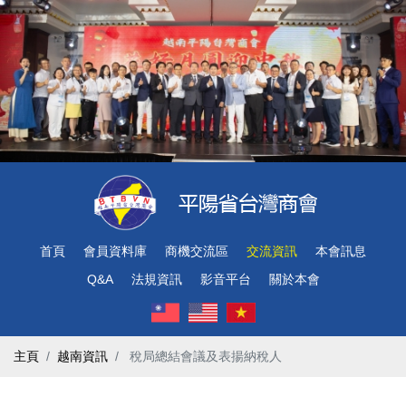
首頁
會員資料庫
商機交流區
交流資訊
本會訊息
Q&A
法規資訊
影音平台
關於本會
主頁
越南資訊
​ 稅局總結會議及表揚納稅人 ​