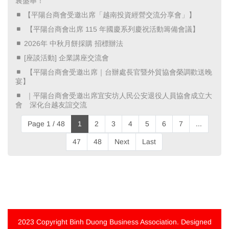
襄盛舉！ ​
【平陽台商會受邀出席「越南投資經營交流分享會」】
​ 【平陽台商會出席 115 年國慶系列慶祝活動籌備會議】 ​
2026年 中秋月餅採購 招標辦法
[座談活動] 企業講座交流會
​ 【平陽台商會受邀出席｜台辦處長官暨外貿協會榮調歡送晚
宴】 ​
​ ｜平陽台商會受邀出席宜安坊人民公安退役人員協會成立大
會 深化台越友誼交流 ​
Page 1 / 48
1
2
3
4
5
6
7
...
47
48
Next
Last
2023 Copyright
Binh Duong Business Association
. Designed