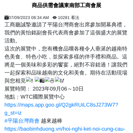
​ 商品供需會議東南部工商會展 ​
07/09/2023 08:34 AM
10281 看法
工商廳誠摯邀請了平陽台灣商會出席參加開幕典禮，
我們的黃怡銘副會長代表商會參加了這個盛大的展覽
活動。
這次的展覽中，您有機會品嚐各種令人垂涎的越南特
色美食、特色小吃，並探索多樣的伴手禮和商品。這
將是一個美味和多彩的饗宴，絕對不容錯過！讓我們
一起探索和品味越南的文化和美食。期待在活動現場
與您相見
展覽時間： 2023年09月06～10日
地點：WTC國際展覽中心
https://maps.app.goo.gl/Q2gkRUiLC8sJ273W7?
g_st=iz
#平陽台灣商會
越來越棒
https://baobinhduong.vn/hoi-nghi-ket-noi-cung-cau-