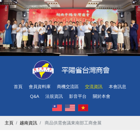
首頁
會員資料庫
商機交流區
交流資訊
本會訊息
Q&A
法規資訊
影音平台
關於本會
主頁
越南資訊
​ 商品供需會議東南部工商會展 ​